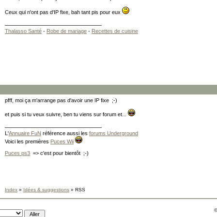
Ceux qui n'ont pas d'IP fixe, bah tant pis pour eux
Thalasso Santé
-
Robe de mariage
-
Recettes de cuisine
pfff, moi ça m'arrange pas d'avoir une IP fixe ;-)
et puis si tu veux suivre, ben tu viens sur forum et...
L'
Annuaire FuN
référence aussi les
forums Underground
Voici les premières
Puces Wii
Puces ps3
=> c'est pour bientôt ;-)
Index
»
Idées & suggestions
» RSS
©