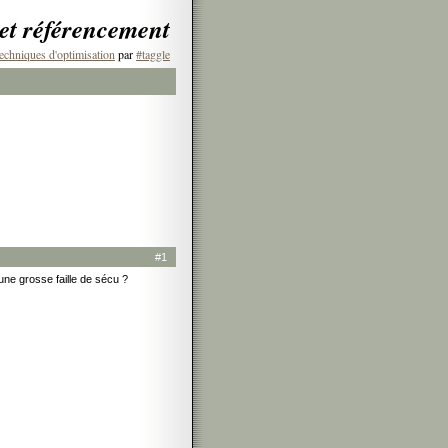
 et référencement
echniques d'optimisation
par
#taggle
#1
 une grosse faille de sécu ?