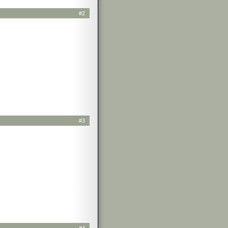
#2
#3