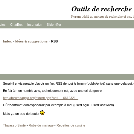
Outils de recherche
Forum dédié au moteur de recherche et aux t
les
ChatBox
Inscription
S'identifier
Index
»
Idées & suggestions
» RSS
Serait-il envisageable d'avoir un flux RSS de tout le forum (public/privé) sans que cela soit
En fait à mon humble avis, techniquement oui, avec une url du genre :
http://forum.taggle.org/extern.php?acti … 6612321...
Où "controle" correspondrait par exemple à md5(userLogin . userPassword)
Mais ya un peu de boulot
Thalasso Santé
-
Robe de mariage
-
Recettes de cuisine