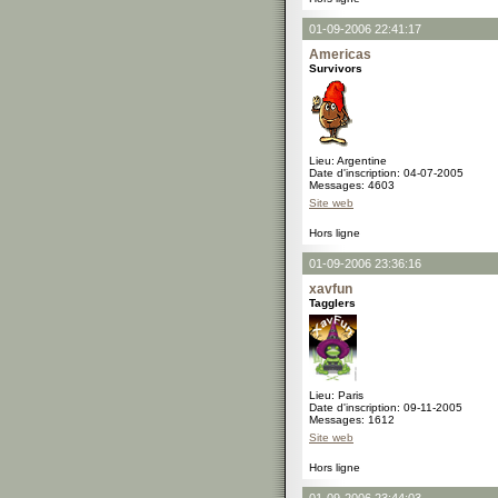
01-09-2006 22:41:17
Americas
Survivors
Lieu: Argentine
Date d'inscription: 04-07-2005
Messages: 4603
Site web
Hors ligne
01-09-2006 23:36:16
xavfun
Tagglers
Lieu: Paris
Date d'inscription: 09-11-2005
Messages: 1612
Site web
Hors ligne