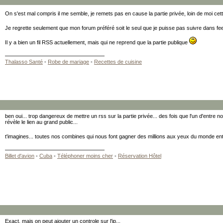
On s'est mal compris il me semble, je remets pas en cause la partie privée, loin de moi cet
Je regrette seulement que mon forum préféré soit le seul que je puisse pas suivre dans f
Il y a bien un fil RSS actuellement, mais qui ne reprend que la partie publique
Thalasso Santé
-
Robe de mariage
-
Recettes de cuisine
ben oui... trop dangereux de mettre un rss sur la partie privée... des fois que l'un d'entr
révèle le lien au grand public...
t'imagines... toutes nos combines qui nous font gagner des millions aux yeux du monde en
Billet d'avion
-
Cuba
-
Téléphoner moins cher
-
Réservation Hôtel
Exact, mais on peut ajouter un controle sur l'ip...