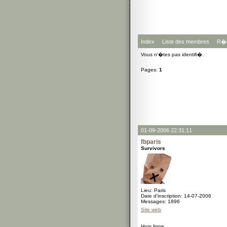
Index
Liste des membres
R�g
Vous n'�tes pas identifi�.
Pages:
1
01-09-2006 22:31:11
fbparis
Survivors
Lieu: Paris
Date d'inscription: 14-07-2006
Messages: 1896
Site web
Hors ligne