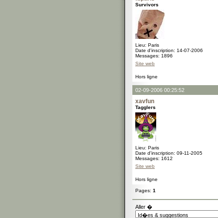
Survivors
Lieu: Paris
Date d'inscription: 14-07-2006
Messages: 1896
Site web
Hors ligne
02-09-2006 00:25:52
xavfun
Tagglers
Lieu: Paris
Date d'inscription: 09-11-2005
Messages: 1612
Site web
Hors ligne
Pages:
1
Aller �