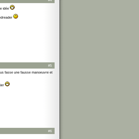
#4
te idée
eedreader
#5
e nous fasse une fausse manoeuvre et
tier
#6