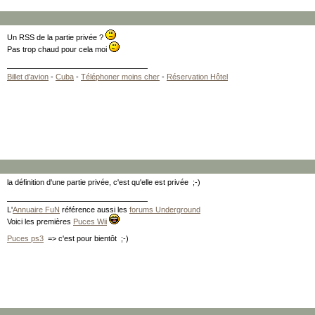
Un RSS de la partie privée ?
Pas trop chaud pour cela moi
Billet d'avion
-
Cuba
-
Téléphoner moins cher
-
Réservation Hôtel
la définition d'une partie privée, c'est qu'elle est privée ;-)
L'
Annuaire FuN
référence aussi les
forums Underground
Voici les premières
Puces Wii
Puces ps3
=> c'est pour bientôt ;-)