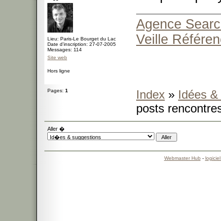
Agence Search
Veille Référe
Lieu: Paris-Le Bourget du Lac
Date d'inscription: 27-07-2005
Messages: 114
Site web
Hors ligne
Pages:
1
Index
»
Idées &
posts rencontres
Aller �
Webmaster Hub
-
logicie