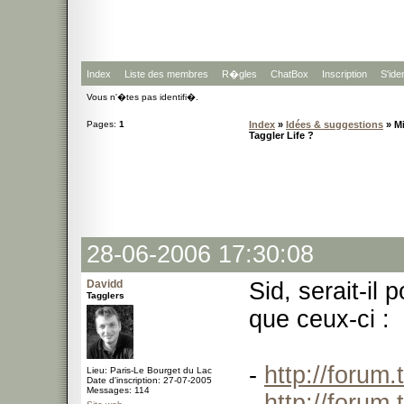
Index
Liste des membres
R�gles
ChatBox
Inscription
S'iden
Vous n'�tes pas identifi�.
Pages:
1
Index
»
Idées & suggestions
» Mi
Taggler Life ?
28-06-2006 17:30:08
Davidd
Sid, serait-il 
Tagglers
que ceux-ci :
-
http://forum
Lieu: Paris-Le Bourget du Lac
Date d'inscription: 27-07-2005
Messages: 114
-
http://forum