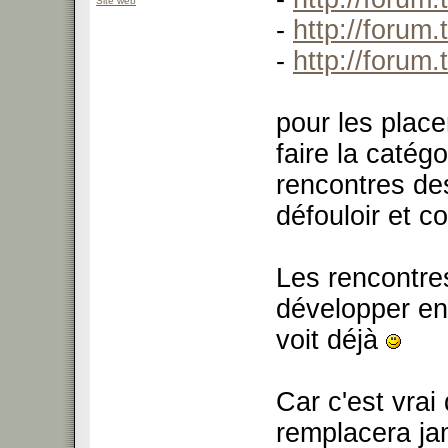
Site web
-
http://forum
-
http://forum
pour les place
faire la catég
rencontres de
défouloir et c
Les rencontre
développer en 
voit déjà
Car c'est vrai
remplacera jam