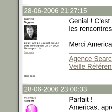
28-06-2006 21:27:15
Davidd
Genial ! C'est
Tagglers
les rencontres 
Merci Americas
Lieu: Paris-Le Bourget du Lac
Date d'inscription: 27-07-2005
Messages: 114
Site web
Agence Search
Veille Référe
Hors ligne
28-06-2006 23:00:33
easyguy
Parfait !
Tagglers
Americas, aprè