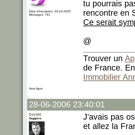
tu pourrais p
rencontre en 
Date d'inscription: 04-10-2005
Messages: 761
Ce serait sym
@
Trouver un
Ap
de France. En
Immobilier An
Hors ligne
28-06-2006 23:40:01
Davidd
J'avais pas o
Tagglers
et allez la Fra