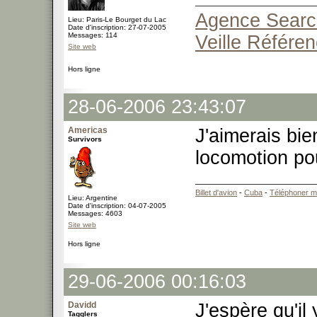
Agence Search
Lieu: Paris-Le Bourget du Lac
Date d'inscription: 27-07-2005
Messages: 114
Veille Référe
Site web
Hors ligne
28-06-2006 23:43:07
Americas
J'aimerais bie
Survivors
locomotion po
Billet d'avion
-
Cuba
-
Téléphoner m
Lieu: Argentine
Date d'inscription: 04-07-2005
Messages: 4603
Site web
Hors ligne
29-06-2006 00:16:03
Davidd
J'espère qu'il
Tagglers