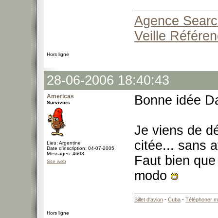
Agence Search
Veille Référe
Hors ligne
28-06-2006 18:40:43
Americas
Bonne idée D
Survivors
Je viens de dé
citée... sans 
Lieu: Argentine
Date d'inscription: 04-07-2005
Messages: 4603
Faut bien que 
Site web
modo
Billet d'avion
-
Cuba
-
Téléphoner m
Hors ligne