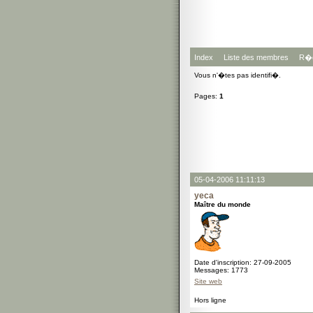
Index
Liste des membres
R�g
Vous n'�tes pas identifi�.
Pages:
1
05-04-2006 11:11:13
yeca
Maître du monde
Date d'inscription: 27-09-2005
Messages: 1773
Site web
Hors ligne