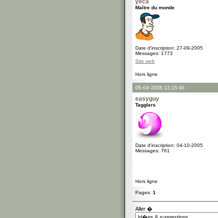
yeca
Maître du monde
Date d'inscription: 27-09-2005
Messages: 1773
Site web
Hors ligne
05-04-2006 13:15:46
easyguy
Tagglers
Date d'inscription: 04-10-2005
Messages: 761
Hors ligne
Pages:
1
Aller �