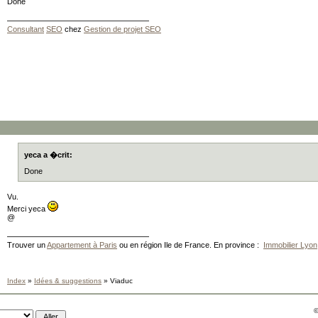
Done
Consultant
SEO
chez
Gestion de projet SEO
yeca a �crit:
Done
Vu.
Merci yeca
@
Trouver un
Appartement à Paris
ou en région Ile de France. En province :
Immobilier Lyon
Index
»
Idées & suggestions
» Viaduc
©