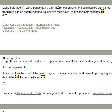
Moi je suis inscrit mais je pense qu'il y a un intérêt essentiellement si tu habites en Franc
traduire le site en quatre langues, j'ai envoyé mon devis, ils m'ont jamais répondu
J-M
Laboratoire de traduction – Internet & Marketing
Traduction – Localisation – Audit linguistique
Glossaire IFRS en 7 langues
AH le bon plan !
Le profil des membres de viaduc est super intéressants !!! Il y a même des gens de chez 
Je suis déjà inscrit !
Je me metterai bien en relation avec toi yeca ... mais ce service est payant après quelques m
de crédits
Tu peux m'inviter
@
Trouver un
Appartement à Paris
ou en région Ile de France. En province :
Immobilier Lyon