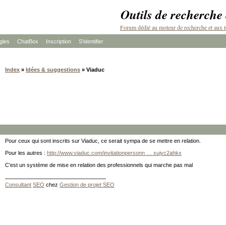
Outils de recherche
Forum dédié au moteur de recherche et aux t
les
ChatBox
Inscription
S'identifier
Index
»
Idées & suggestions
» Viaduc
Pour ceux qui sont inscrits sur Viaduc, ce serait sympa de se mettre en relation.
Pour les autres :
http://www.viaduc.com/invitationpersonn … xujvc2ahkx
C'est un système de mise en relation des professionnels qui marche pas mal
Consultant
SEO
chez
Gestion de projet SEO