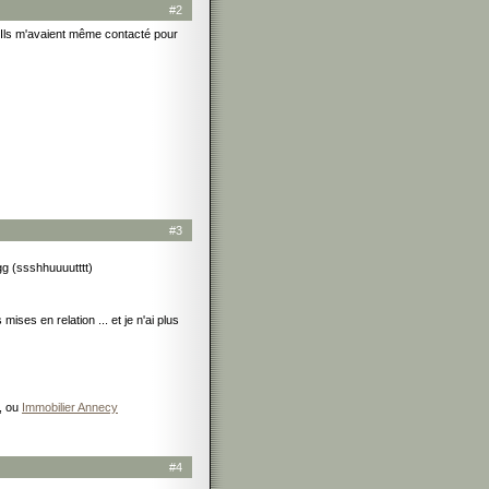
#2
e. Ils m'avaient même contacté pour
#3
gg (ssshhuuuutttt)
ises en relation ... et je n'ai plus
, ou
Immobilier Annecy
#4