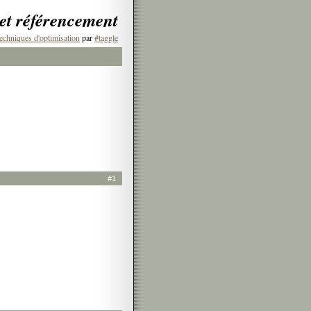
 et référencement
echniques d'optimisation
par
#taggle
#1