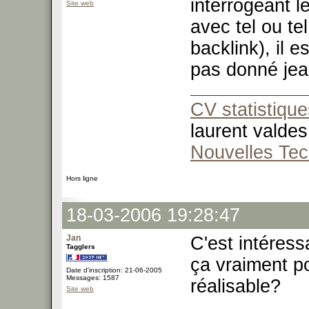
interrogeant le
Site web
avec tel ou te
backlink), il 
pas donné jea
CV statistique
laurent valdes
Nouvelles Tec
Hors ligne
18-03-2006 19:28:47
Jan
C'est intéress
Tagglers
ça vraiment p
Date d'inscription: 21-06-2005
Messages: 1587
réalisable?
Site web