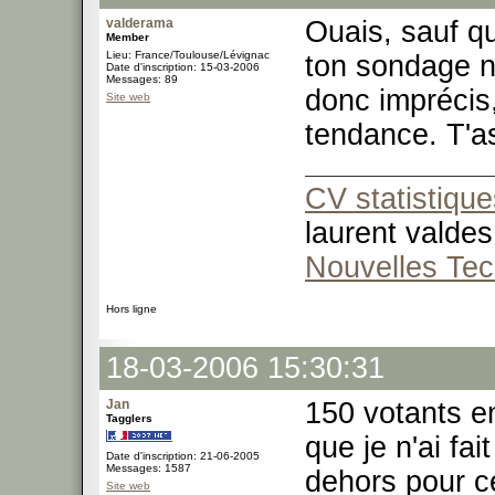
valderama
Ouais, sauf q
Member
Lieu: France/Toulouse/Lévignac
ton sondage n
Date d'inscription: 15-03-2006
Messages: 89
donc imprécis,
Site web
tendance. T'as
CV statistique
laurent valdes
Nouvelles Tec
Hors ligne
18-03-2006 15:30:31
Jan
150 votants en
Tagglers
que je n'ai fa
Date d'inscription: 21-06-2005
Messages: 1587
dehors pour c
Site web