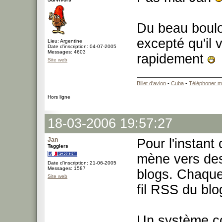
Du beau boulot.
excepté qu'il v
Lieu: Argentine
Date d'inscription: 04-07-2005
Messages: 4603
rapidement
Site web
Billet d'avion
-
Cuba
-
Téléphoner m
Hors ligne
18-03-2006 19:57:27
Jan
Pour l'instant 
Tagglers
mène vers de
Date d'inscription: 21-06-2005
Messages: 1587
blogs. Chaque
Site web
fil RSS du bl
Un système c