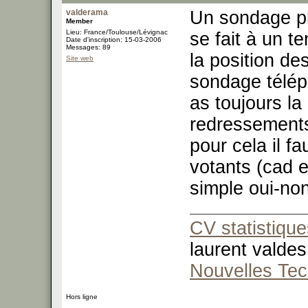
valderama
Un sondage ph
Member
Lieu: France/Toulouse/Lévignac
se fait à un t
Date d'inscription: 15-03-2006
Messages: 89
la position de
Site web
sondage téléph
as toujours la
redressements
pour cela il fa
votants (cad 
simple oui-non
CV statistique
laurent valdes
Nouvelles Tec
Hors ligne