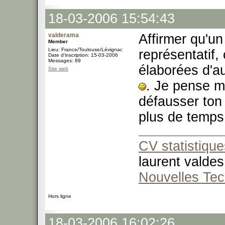
18-03-2006 15:54:43
valderama
Affirmer qu'un
Member
Lieu: France/Toulouse/Lévignac
représentatif,
Date d'inscription: 15-03-2006
Messages: 89
élaborées d'au
Site web
. Je pense ma
défausser ton
plus de temps
CV statistique
laurent valdes
Nouvelles Tec
Hors ligne
18-03-2006 16:02:26