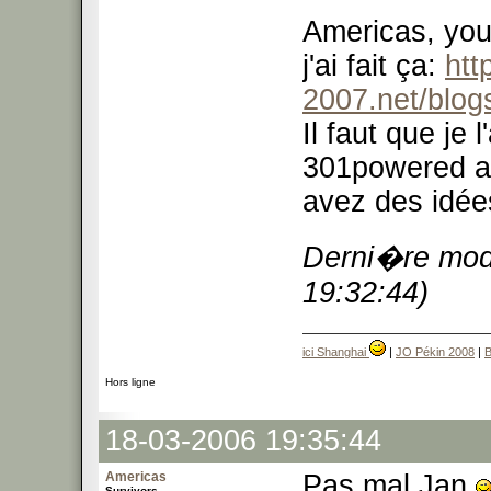
Americas, yo
j'ai fait ça:
htt
2007.net/blog
Il faut que je
301powered ad
avez des idées
Derni�re modi
19:32:44)
ici Shanghai
|
JO Pékin 2008
|
B
Hors ligne
18-03-2006 19:35:44
Americas
Pas mal Jan
Survivors