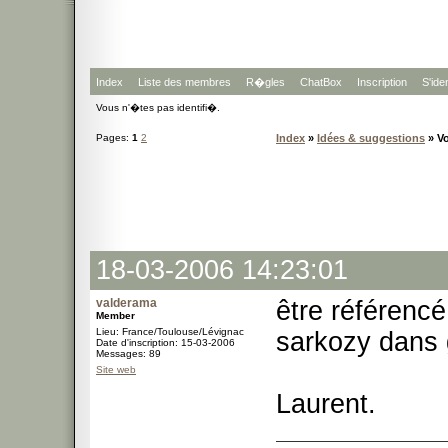
Index
Liste des membres
R�gles
ChatBox
Inscription
S'iden
Vous n'�tes pas identifi�.
Pages:
1
2
Index
»
Idées & suggestions
» Vo
18-03-2006 14:23:01
valderama
être référencé
Member
Lieu: France/Toulouse/Lévignac
sarkozy dans
Date d'inscription: 15-03-2006
Messages: 89
Site web
Laurent.