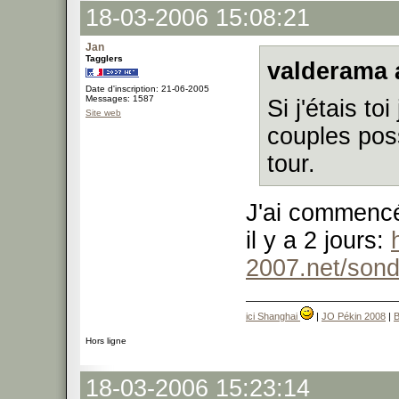
18-03-2006 15:08:21
Jan
Tagglers
valderama 
Date d'inscription: 21-06-2005
Messages: 1587
Si j'étais to
Site web
couples pos
tour.
J'ai commencé
il y a 2 jours:
2007.net/sond
ici Shanghai
|
JO Pékin 2008
|
B
Hors ligne
18-03-2006 15:23:14