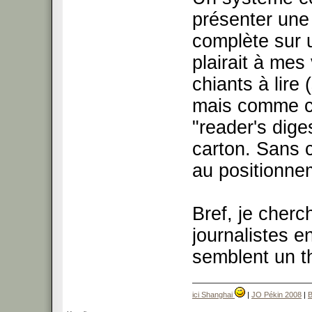
présenter une
complète sur 
plairait à mes
chiants à lire
mais comme c'
"reader's dige
carton. Sans 
au positionnem
Bref, je cherch
journalistes 
semblent un t
ici Shanghai
|
JO Pékin 2008
|
B