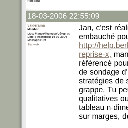
Hors ligne
18-03-2006 22:55:09
valderama
Jan, c'est réal
Member
Lieu: France/Toulouse/Lévignac
embauché pour
Date d'inscription: 15-03-2006
Messages: 89
http://help.b
Site web
reprise-x,
manq
référencé pour
de sondage d'
stratégies de
grappe. Tu pe
qualitatives o
tableau n-dim
sur marges, dé