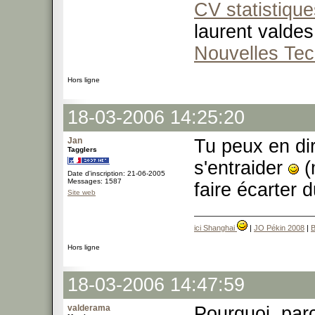
CV statistique
laurent valdes
Nouvelles Tec
Hors ligne
18-03-2006 14:25:20
Jan
Tu peux en di
Tagglers
s'entraider
(
Date d'inscription: 21-06-2005
Messages: 1587
faire écarter 
Site web
ici Shanghai
|
JO Pékin 2008
|
B
Hors ligne
18-03-2006 14:47:59
valderama
Pourquoi, par