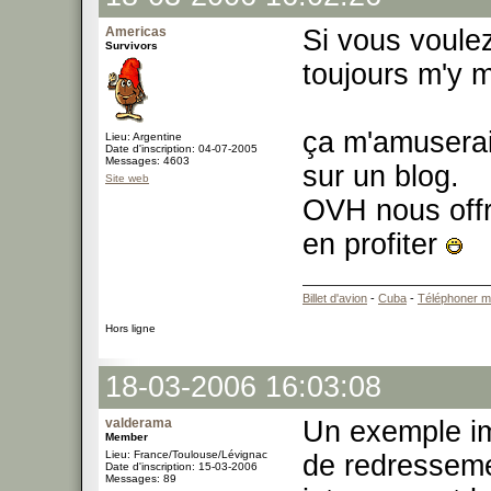
Americas
Si vous voule
Survivors
toujours m'y m
ça m'amuserait
Lieu: Argentine
Date d'inscription: 04-07-2005
Messages: 4603
sur un blog.
Site web
OVH nous offre
en profiter
Billet d'avion
-
Cuba
-
Téléphoner m
Hors ligne
18-03-2006 16:03:08
valderama
Un exemple im
Member
Lieu: France/Toulouse/Lévignac
de redresseme
Date d'inscription: 15-03-2006
Messages: 89