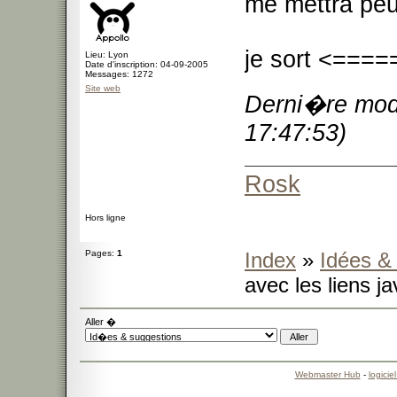
me mettra peu
je sort <===
Lieu: Lyon
Date d'inscription: 04-09-2005
Messages: 1272
Site web
Derni�re modi
17:47:53)
Rosk
Hors ligne
Pages:
1
Index
»
Idées &
avec les liens ja
Aller �
Webmaster Hub
-
logicie