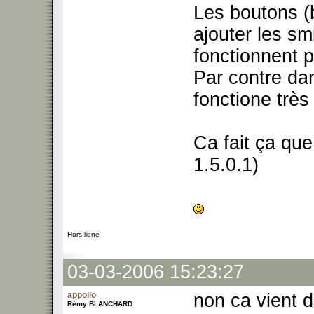
Les boutons (b,
ajouter les s
fonctionnent p
Par contre da
fonctione très 
Ca fait ça que
1.5.0.1)
Hors ligne
03-03-2006 15:23:27
appollo
non ca vient 
Rémy BLANCHARD