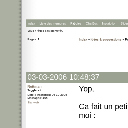
Index
Liste des membres
R�gles
ChatBox
Inscription
S'iden
Vous n'�tes pas identifi�.
Pages:
1
Index
»
Idées & suggestions
» Pr
03-03-2006 10:48:37
Rottman
Yop,
Tagglers+
Date d'inscription: 06-10-2005
Messages: 455
Site web
Ca fait un pe
moi :