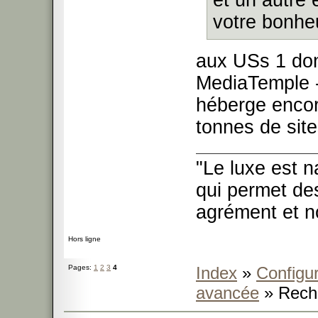
et un autre
votre bonhe
aux USs 1 dont 
MediaTemple 
héberge encor
tonnes de site
"Le luxe est n
qui permet des
agrément et no
Hors ligne
Pages:
1
2
3
4
Index
»
Configur
avancée
» Rech