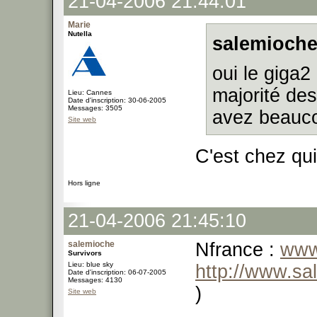
21-04-2006 21:44:01
Marie
Nutella
salemioche
oui le giga2
majorité des
Lieu: Cannes
Date d'inscription: 30-06-2005
Messages: 3505
avez beauco
Site web
C'est chez qu
Hors ligne
21-04-2006 21:45:10
salemioche
Nfrance :
www
Survivors
Lieu: blue sky
http://www.sa
Date d'inscription: 06-07-2005
Messages: 4130
)
Site web