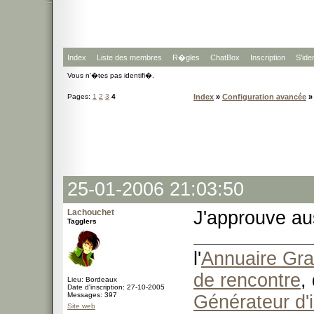
Index
Liste des membres
R�gles
ChatBox
Inscription
S'iden
Vous n'�tes pas identifi�.
Pages:
1
2
3
4
Index
»
Configuration avancée
»
25-01-2006 21:03:50
Lachouchet
J'approuve au
Tagglers
l'
Annuaire Grat
de rencontre
,
Lieu: Bordeaux
Date d'inscription: 27-10-2005
Messages: 397
Générateur d'
Site web