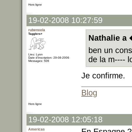
Hors ligne
19-02-2008 10:27:59
rubenxela
Tagglers+
Nathalie a 
ben un cons
Lieu: Lyon
de la m---- 
Date d'inscription: 29-08-2006
Messages: 506
Je confirme.
Blog
Hors ligne
19-02-2008 12:05:18
Americas
En Espagne ?.