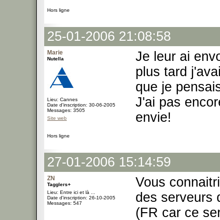
Hors ligne
25-01-2006 21:08:58
Marie
Je leur ai env
Nutella
plus tard j'av
que je pensai
J'ai pas enco
Lieu: Cannes
Date d'inscription: 30-06-2005
Messages: 3505
envie!
Site web
Hors ligne
27-01-2006 15:14:59
ZN
Vous connaitr
Tagglers+
Lieu: Entre ici et là ...
des serveurs 
Date d'inscription: 26-10-2005
Messages: 547
(FR car ce ser