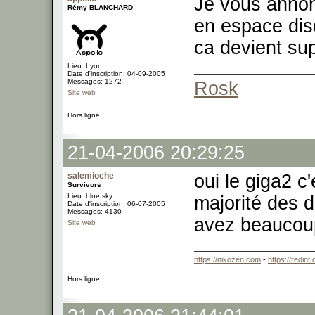
Je vous annon
Rémy BLANCHARD
en espace dis
ca devient su
Lieu: Lyon
Date d'inscription: 04-09-2005
Messages: 1272
Rosk
Site web
Hors ligne
21-04-2006 20:29:25
salemioche
oui le giga2 c'
Survivors
Lieu: blue sky
majorité des d
Date d'inscription: 06-07-2005
Messages: 4130
avez beaucoup
Site web
https://nikozen.com
-
https://redint
Hors ligne