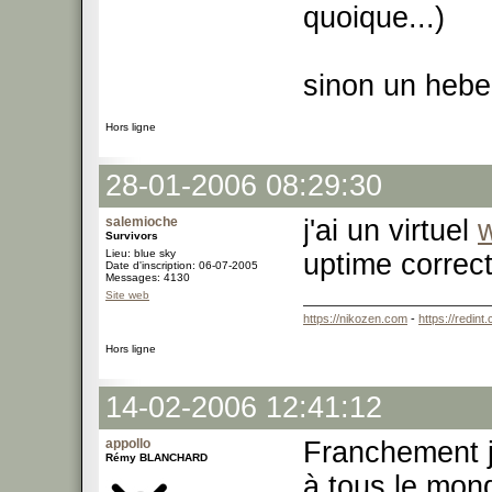
quoique...)
sinon un hebe
Hors ligne
28-01-2006 08:29:30
salemioche
j'ai un virtuel
Survivors
Lieu: blue sky
uptime correc
Date d'inscription: 06-07-2005
Messages: 4130
Site web
https://nikozen.com
-
https://redint
Hors ligne
14-02-2006 12:41:12
appollo
Franchement je
Rémy BLANCHARD
à tous le mon