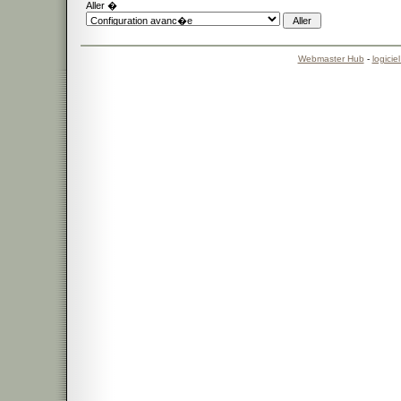
Aller �
Webmaster Hub
-
logicie