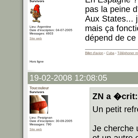
Survivors
pas la peine d
Aux States... j
mais ça foncti
Lieu: Argentine
Date d'inscription: 04-07-2005
Messages: 4603
dépend de ce 
Site web
Billet d'avion
-
Cuba
-
Téléphoner m
Hors ligne
19-02-2008 12:08:05
Toucouleur
Survivors
ZN a �crit:
Un petit ref
Lieu: Perpignan
Date d'inscription: 30-09-2005
Messages: 790
Je cherche 
Site web