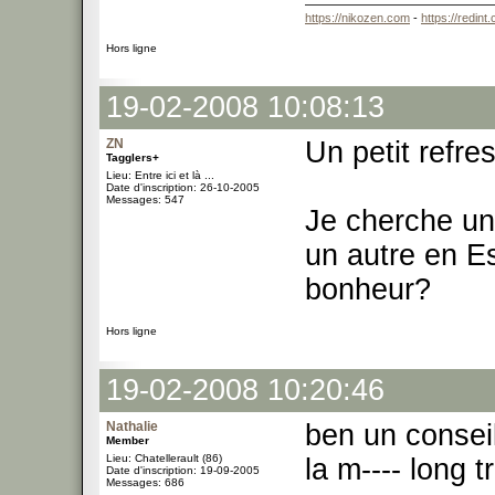
https://nikozen.com
-
https://redint
Hors ligne
19-02-2008 10:08:13
ZN
Un petit refre
Tagglers+
Lieu: Entre ici et là ...
Date d'inscription: 26-10-2005
Messages: 547
Je cherche un
un autre en E
bonheur?
Hors ligne
19-02-2008 10:20:46
Nathalie
ben un consei
Member
Lieu: Chatellerault (86)
la m---- long 
Date d'inscription: 19-09-2005
Messages: 686