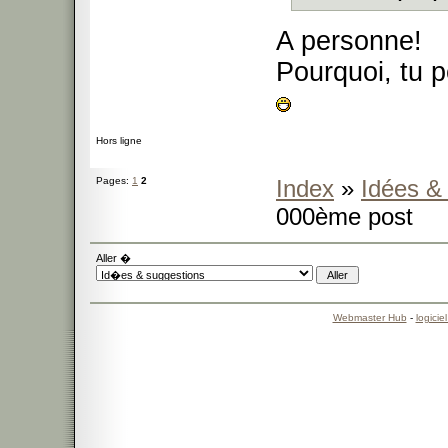
A personne!
Pourquoi, tu 
Hors ligne
Pages:
1
2
Index
»
Idées &
000ème post
Aller �
Webmaster Hub
-
logicie