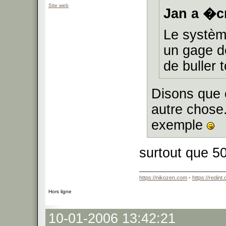
Site web
Jan a �cr
Le système
un gage d
de buller 
Disons que 
autre chose.
exemple
surtout que 
https://nikozen.com
-
https://redint
Hors ligne
10-01-2006 13:42:21