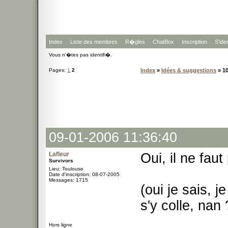
Index
Liste des membres
R�gles
ChatBox
Inscription
S'iden
Vous n'�tes pas identifi�.
Pages:
1
2
Index
»
Idées & suggestions
» 1
09-01-2006 11:36:40
Lafleur
Oui, il ne fau
Survivors
Lieu: Toulouse
Date d'inscription: 08-07-2005
Messages: 1715
(oui je sais, j
s'y colle, nan
Hors ligne