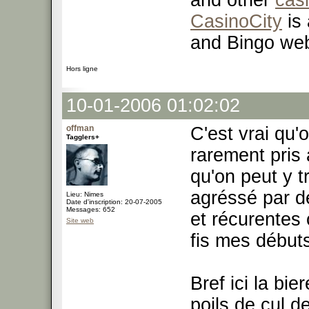
and other
cas
CasinoCity
is 
and Bingo web
Hors ligne
10-01-2006 01:02:02
offman
C'est vrai qu'o
Tagglers+
rarement pris a
qu'on peut y 
agréssé par d
Lieu: Nimes
Date d'inscription: 20-07-2005
Messages: 652
et récurentes 
Site web
fis mes début
Bref ici la bie
poils de cul d