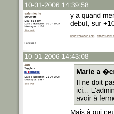
10-01-2006 14:39:58
salemioche
y a quand mem
Survivors
Lieu: blue sky
debut, sur +1
Date d'inscription: 06-07-2005
Messages: 4130
Site web
https://nikozen.com
-
https://redint
Hors ligne
10-01-2006 14:43:08
Jan
Tagglers
Marie a �cr
Date d'inscription: 21-06-2005
Messages: 1587
Il ne doit p
Site web
ici... L'adm
avoir à fer
Mais à qui peu