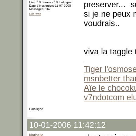
preserver... 
Lieu: 1/2 france - 1/2 belgique
Date d'inscription: 11-07-2005
Messages: 167
si je ne peux 
Site web
voudrais..
viva la taggle 
Tiger l'osmose
msnbetter than
Aïe le chocok
v7ndotcom el
Hors ligne
10-01-2006 11:42:12
Nathalie