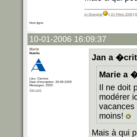
ici Shanghai
|
JO Pékin 2008
|
B
Hors ligne
10-01-2006 16:09:37
Marie
Nutella
Jan a �crit
Marie a �
Lieu: Cannes
Date d'inscription: 30-06-2005
Il ne doit
Messages: 3505
Site web
modérer ic
vacances 
moins!
Mais à qui p