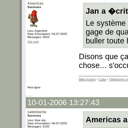
Americas
Survivors
Jan a �crit
Le système d
gage de qua
Lieu: Argentine
Date d'inscription: 04-07-2005
Messages: 4603
buller toute
Site web
Disons que ça
chose... s'oc
Billet d'avion
-
Cuba
-
Téléphoner m
Hors ligne
10-01-2006 13:27:43
salemioche
Survivors
Americas a
Lieu: blue sky
Date d'inscription: 06-07-2005
Messages: 4130