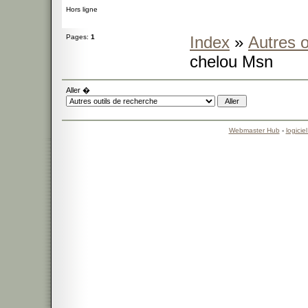
Hors ligne
Pages:
1
Index
»
Autres o
chelou Msn
Aller �
Webmaster Hub
-
logicie