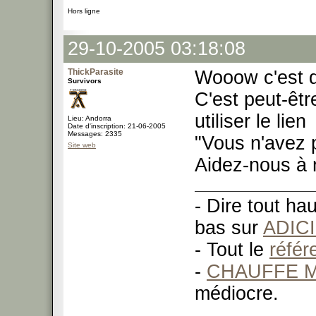
Hors ligne
29-10-2005 03:18:08
ThickParasite
Wooow c'est q
Survivors
C'est peut-êtr
utiliser le lien
Lieu: Andorra
Date d'inscription: 21-06-2005
Messages: 2335
"Vous n'avez 
Site web
Aidez-nous à 
- Dire tout ha
bas sur
ADIC
- Tout le
réfé
-
CHAUFFE M
médiocre.