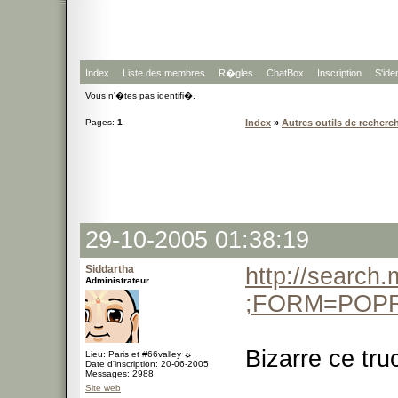
Index
Liste des membres
R�gles
ChatBox
Inscription
S'iden
Vous n'�tes pas identifi�.
Pages:
1
Index
»
Autres outils de recherc
29-10-2005 01:38:19
Siddartha
http://search
Administrateur
;FORM=POP
Bizarre ce tr
Lieu: Paris et #66valley ☼
Date d'inscription: 20-06-2005
Messages: 2988
Site web