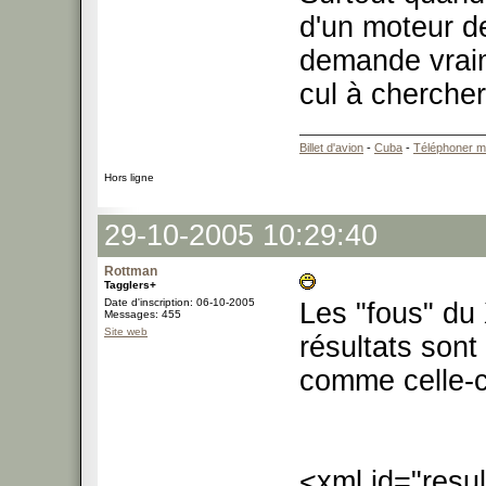
d'un moteur d
demande vraim
cul à cherche
Billet d'avion
-
Cuba
-
Téléphoner m
Hors ligne
29-10-2005 10:29:40
Rottman
Tagglers+
Date d'inscription: 06-10-2005
Les "fous" du
Messages: 455
Site web
résultats sont
comme celle-c
<xml id="resu