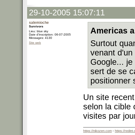
29-10-2005 15:07:11
salemioche
Survivors
Americas a
Lieu: blue sky
Date d'inscription: 06-07-2005
Messages: 4130
Surtout qua
Site web
venant d'un
Google... j
sert de se c
positionner
Un site recent
selon la cible
visites par jo
https://nikozen.com
-
https://redint