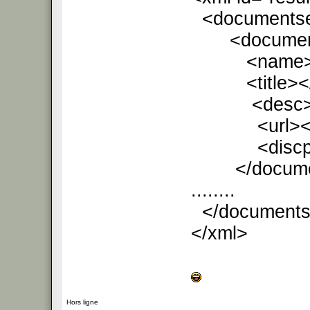
<documents
<documen
<name><
<title></t
<desc></
<url></u
<discplayu
</docume
........
</documents
</xml>
Hors ligne