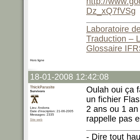
http://www.go
Dz_xQ7fVSg
Laboratoire de
Traduction – L
Glossaire IFR
Hors ligne
18-01-2008 12:42:08
ThickParasite
Oulah oui ça f
Survivors
un fichier Flas
2 ans ou 1 an
Lieu: Andorra
Date d'inscription: 21-06-2005
Messages: 2335
rappelle pas 
Site web
- Dire tout ha