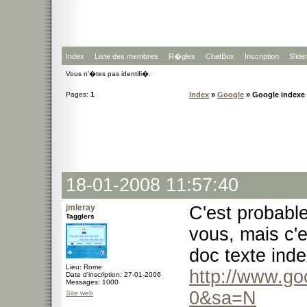
Index
Liste des membres
R�gles
ChatBox
Inscription
S'iden
Vous n'�tes pas identifi�.
Pages:
1
Index
»
Google
» Google indexe 
18-01-2008 11:57:40
jmleray
C'est probabl
Tagglers
vous, mais c'e
doc texte inde
Lieu: Rome
http://www.go
Date d'inscription: 27-01-2006
Messages: 1000
0&sa=N
Site web