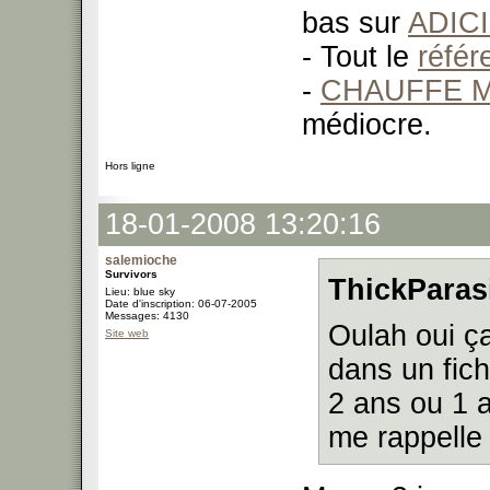
bas sur
ADIC
- Tout le
réfé
-
CHAUFFE M
médiocre.
Hors ligne
18-01-2008 13:20:16
salemioche
Survivors
ThickParasi
Lieu: blue sky
Date d'inscription: 06-07-2005
Messages: 4130
Oulah oui ça
Site web
dans un fich
2 ans ou 1 a
me rappelle