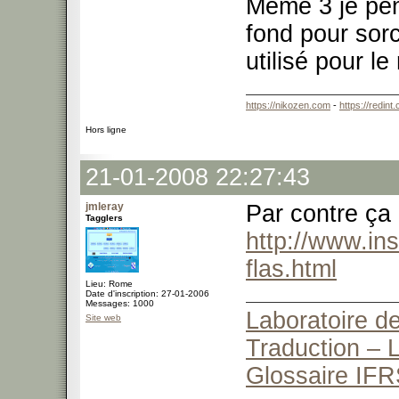
Meme 3 je pens
fond pour sorc
utilisé pour l
https://nikozen.com
-
https://redint
Hors ligne
21-01-2008 22:27:43
jmleray
Par contre ça 
Tagglers
http://www.in
flas.html
Lieu: Rome
Date d'inscription: 27-01-2006
Messages: 1000
Laboratoire de
Site web
Traduction – L
Glossaire IFR