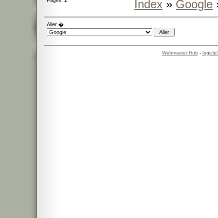
Pages:
1
Index
»
Google
Aller �
Webmaster Hub
-
logicie