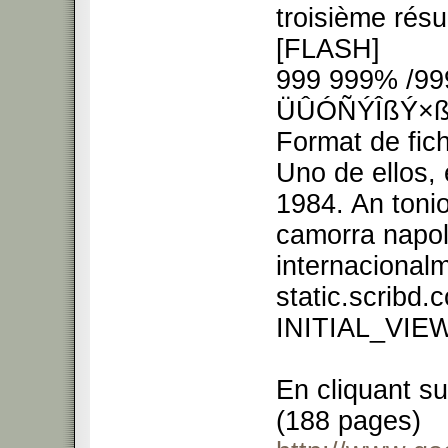
troisième résu
[FLASH]
999 999% /9
ÜÛÓÑÝÎßÝ×ß
Format de fic
Uno de ellos, 
1984. An tonio
camorra napol
internacionalm
static.scrib
INITIAL_VIEW
En cliquant su
(188 pages)