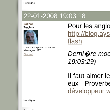
Hors ligne
22-01-2008 19:03:18
kazhar
Pour les angl
Tagglers
http://blog.a
flash
Date d'inscription: 12-02-2007
Messages: 117
Derni�re modi
Site web
19:03:29)
Il faut aimer 
eux - Proverb
développeur 
Hors ligne