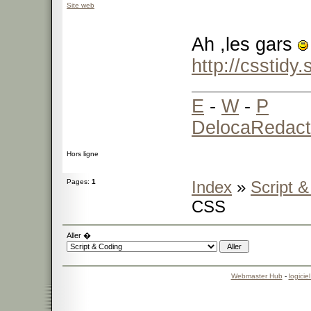
Site web
Ah ,les gars
http://csstidy
E
-
W
-
P
DelocaRedact
Hors ligne
Pages:
1
Index
»
Script 
CSS
Aller �
Webmaster Hub
-
logicie