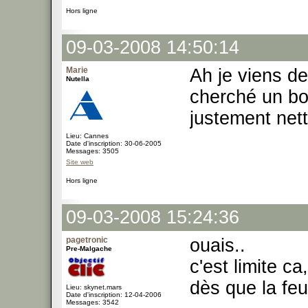
Hors ligne
09-03-2008 14:50:14
Marie
Ah je viens de
Nutella
cherché un bo
justement net
Lieu: Cannes
Date d'inscription: 30-06-2005
Messages: 3505
Site web
Hors ligne
09-03-2008 15:24:36
pagetronic
ouais..
Pre-Malgache
c'est limite c
dès que la feu
Lieu: skynet.mars
Date d'inscription: 12-04-2006
Messages: 3542