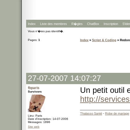
Index
Liste des membres
R�gles
ChatBox
Inscription
S'iden
Vous n'�tes pas identifi�.
Pages:
1
Index
»
Script & Coding
» Redon
27-07-2007 14:07:27
fbparis
Un petit outil
Survivors
http://service
Thalasso Santé
-
Robe de mariage
Lieu: Paris
Date d'inscription: 14-07-2006
Messages: 1896
Site web