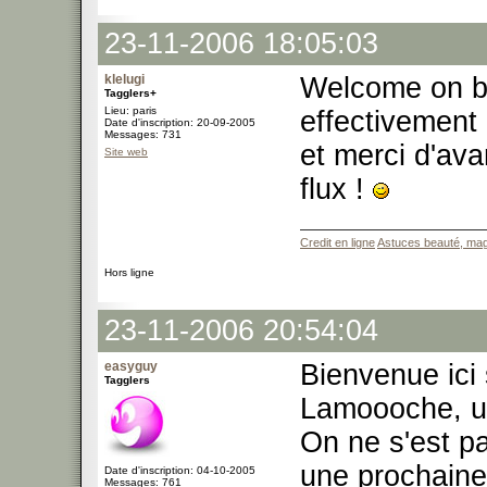
23-11-2006 18:05:03
klelugi
Welcome on b
Tagglers+
Lieu: paris
effectivement
Date d'inscription: 20-09-2005
Messages: 731
et merci d'ava
Site web
flux !
Credit en ligne
Astuces beauté, mag
Hors ligne
23-11-2006 20:54:04
easyguy
Bienvenue ici
Tagglers
Lamoooche, un
On ne s'est p
une prochaine 
Date d'inscription: 04-10-2005
Messages: 761