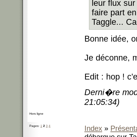
leur flux su
faire part e
Taggle... Ca
Bonne idée, on
Je déconne, m
Edit : hop ! c
Derni�re modi
21:05:34)
Hors ligne
Pages:
1
2
3
4
Index
»
Présent
débarque sur Tag