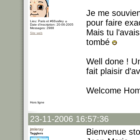
Je me souvien
pour faire e
Lieu: Paris et #66valley ☼
Date d'inscription: 20-06-2005
Messages: 2988
Mais tu l'avai
Site web
tombé
Well done ! Un
fait plaisir d'
Welcome Home 
Hors ligne
23-11-2006 16:57:36
jmleray
Bienvenue st
Tagglers