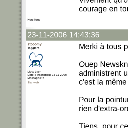
Vivement qu'o
courage en to
Hors ligne
23-11-2006 14:43:36
stooomy
Merki à tous 
Tagglers
Ouep Newsknw
administrent 
Lieu: Lyon
Date d'inscription: 23-11-2006
Messages: 6
c'est la même
Site web
Pour la pointu
rien d'extra-ord
Tiens, pour ce