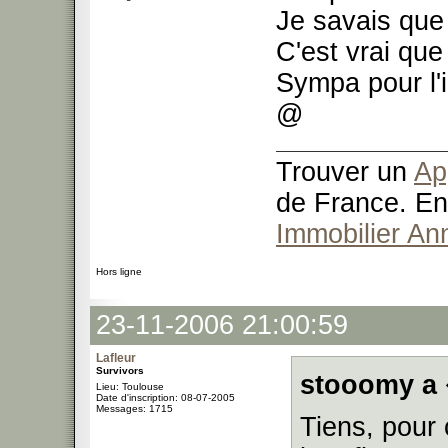
Je savais que
C'est vrai que
Sympa pour l'i
@
Trouver un
Ap
de France. En
Immobilier An
Hors ligne
23-11-2006 21:00:59
Lafleur
Survivors
stooomy a 
Lieu: Toulouse
Date d'inscription: 08-07-2005
Messages: 1715
Tiens, pour 