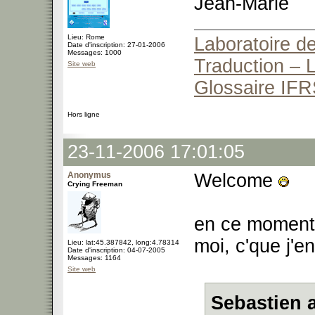
Jean-Marie
Lieu: Rome
Laboratoire de
Date d'inscription: 27-01-2006
Messages: 1000
Traduction – L
Site web
Glossaire IFR
Hors ligne
23-11-2006 17:01:05
Anonymus
Welcome
Crying Freeman
en ce moment, 
moi, c'que j'en
Lieu: lat:45.387842, long:4.78314
Date d'inscription: 04-07-2005
Messages: 1164
Site web
Sebastien a