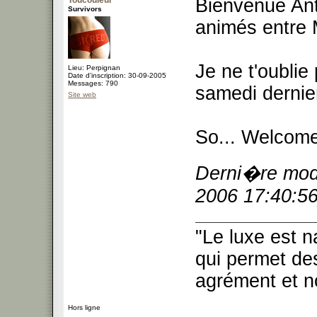
Toucouleur
Bienvenue Ant
Survivors
animés entre 
Je ne t'oublie
Lieu: Perpignan
Date d'inscription: 30-09-2005
Messages: 790
samedi dernie
Site web
So... Welcom
Derni�re modi
2006 17:40:56
"Le luxe est n
qui permet des
agrément et no
Hors ligne