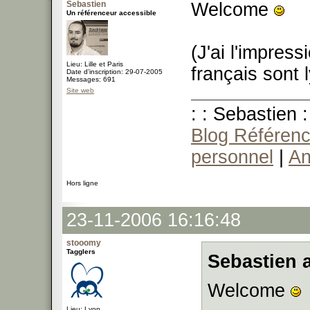
Sebastien
Welcome
Un référenceur accessible
(J'ai l'impres
Lieu: Lille et Paris
français sont 
Date d'inscription: 29-07-2005
Messages: 691
Site web
: : Sebastien :
Blog Référenc
personnel
|
An
Hors ligne
23-11-2006 16:16:48
stooomy
Tagglers
Sebastien a
Welcome
Lieu: Lyon