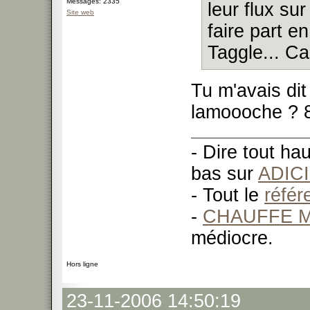
Messages: 2335
leur flux su
Site web
faire part e
Taggle... Ca
Tu m'avais dit
lamoooche ? 80
- Dire tout ha
bas sur
ADIC
- Tout le
réfé
-
CHAUFFE M
médiocre.
Hors ligne
23-11-2006 14:50:19