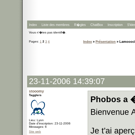
Index
Liste des membres
R�gles
ChatBox
Inscription
S'iden
Vous n'�tes pas identifi�.
Pages:
1
2
3
4
Index
»
Présentation
» Lamoooche
23-11-2006 14:39:07
stooomy
Tagglers
Phobos a �
Bienvenue 
Lieu: Lyon
Date d'inscription: 23-11-2006
Messages: 6
Je t'ai aper
Site web