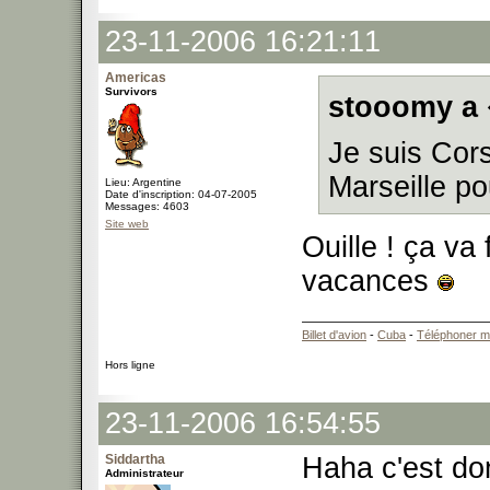
23-11-2006 16:21:11
Americas
Survivors
stooomy a 
Je suis Cor
Marseille po
Lieu: Argentine
Date d'inscription: 04-07-2005
Messages: 4603
Site web
Ouille ! ça va
vacances
Billet d'avion
-
Cuba
-
Téléphoner m
Hors ligne
23-11-2006 16:54:55
Siddartha
Haha c'est don
Administrateur