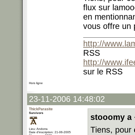
flux sur lamoo
en mentionnan
vous offre un 
http://www.l
RSS
http://www.if
sur le RSS
Hors ligne
23-11-2006 14:48:02
ThickParasite
Survivors
stooomy a 
Tiens, pour 
Lieu: Andorra
Date d'inscription: 21-06-2005