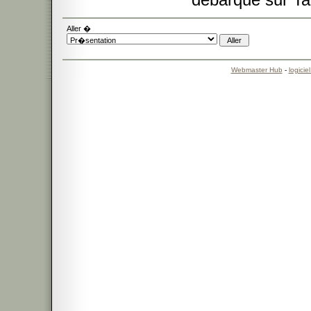
Aller �
Webmaster Hub
-
logicie