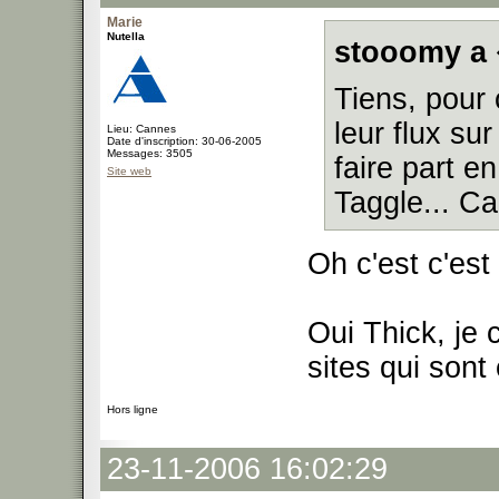
Marie
Nutella
stooomy a 
Tiens, pour 
leur flux su
Lieu: Cannes
Date d'inscription: 30-06-2005
Messages: 3505
faire part e
Site web
Taggle... Ca
Oh c'est c'es
Oui Thick, je c
sites qui sont
Hors ligne
23-11-2006 16:02:29