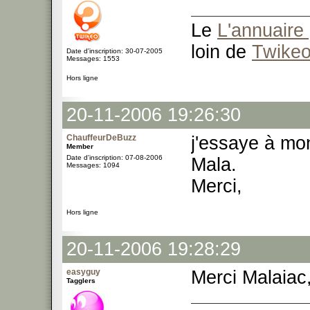
Le
L'annuaire 
loin de
Twike
Date d'inscription: 30-07-2005
Messages: 1553
Hors ligne
20-11-2006 19:26:30
ChauffeurDeBuzz
j'essaye à mon
Member
Date d'inscription: 07-08-2006
Mala.
Messages: 1094
Merci,
Hors ligne
20-11-2006 19:28:29
easyguy
Merci Malaiac, 
Tagglers