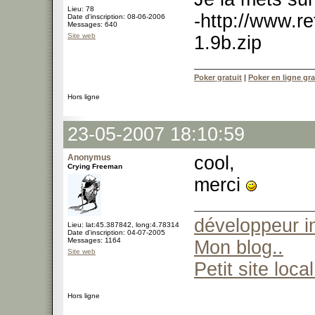
Lieu: 78
-http://www.r
Date d'inscription: 08-06-2006
Messages: 640
Site web
1.9b.zip
Poker gratuit
|
Poker en ligne gra
Hors ligne
23-05-2007 18:10:59
Anonymus
cool,
Crying Freeman
merci
développeur 
Lieu: lat:45.387842, long:4.78314
Date d'inscription: 04-07-2005
Messages: 1164
Mon blog..
Site web
Petit site local
Hors ligne