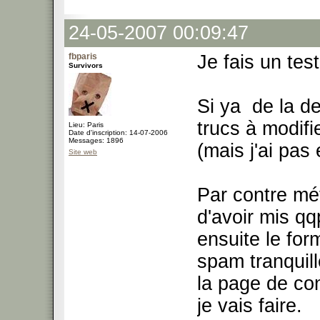
24-05-2007 00:09:47
fbparis
Je fais un test
Survivors
Si ya de la d
trucs à modifi
Lieu: Paris
Date d'inscription: 14-07-2006
Messages: 1896
(mais j'ai pas 
Site web
Par contre mé
d'avoir mis qqp
ensuite le for
spam tranquil
la page de con
je vais faire.