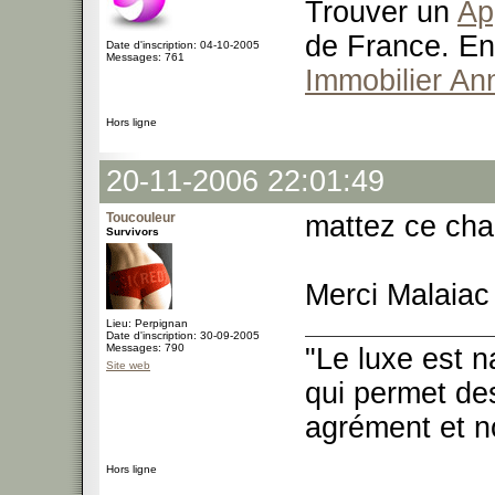
Trouver un
Ap
de France. En
Date d'inscription: 04-10-2005
Messages: 761
Immobilier An
Hors ligne
20-11-2006 22:01:49
Toucouleur
mattez ce cha
Survivors
Merci Malaiac
Lieu: Perpignan
Date d'inscription: 30-09-2005
Messages: 790
"Le luxe est n
Site web
qui permet des
agrément et no
Hors ligne