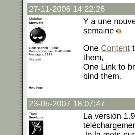
27-11-2006 14:22:26
Malaiac
Y a une nouve
Survivors
semaine
One
Content
t
Lieu: Naoned / Frehel
Date d'inscription: 15-06-2006
Messages: 1323
them,
Site web
One Link to br
bind them.
Hors ligne
23-05-2007 18:07:47
Tiger
La version 1.9
Survivors
téléchargemen
Je la mets su