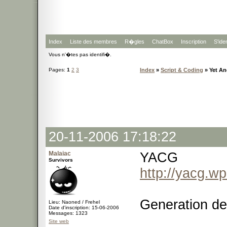
Index
Liste des membres
R�gles
ChatBox
Inscription
S'iden
Vous n'�tes pas identifi�.
Pages:
1
2
3
Index
»
Script & Coding
» Yet An
20-11-2006 17:18:22
Malaiac
YACG
Survivors
http://yacg.wp
Generation de
Lieu: Naoned / Frehel
Date d'inscription: 15-06-2006
Messages: 1323
Site web