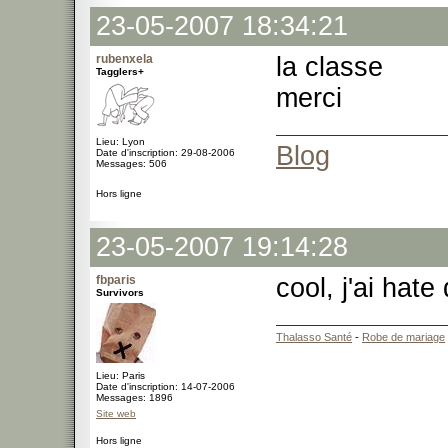
23-05-2007 18:34:21
rubenxela
la classe
Tagglers+
merci
Lieu: Lyon
Blog
Date d'inscription: 29-08-2006
Messages: 506
Hors ligne
23-05-2007 19:14:28
fbparis
cool, j'ai hate
Survivors
Thalasso Santé
-
Robe de mariage
Lieu: Paris
Date d'inscription: 14-07-2006
Messages: 1896
Site web
Hors ligne