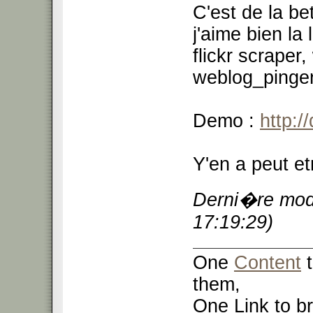
C'est de la b
j'aime bien la 
flickr scraper
weblog_pinger,
Demo :
http:/
Y'en a peut et
Derni�re modi
17:19:29)
One
Content
t
them,
One Link to br