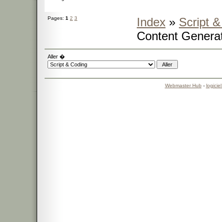
Pages:
1
2
3
Index
»
Script 
Content Genera
Aller �
Webmaster Hub
-
logicie