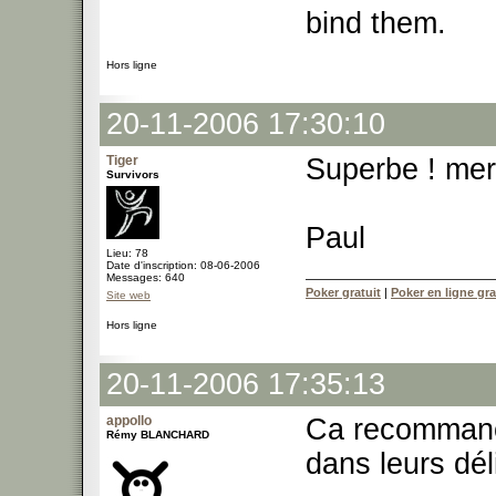
bind them.
Hors ligne
20-11-2006 17:30:10
Tiger
Superbe ! mer
Survivors
Paul
Lieu: 78
Date d'inscription: 08-06-2006
Messages: 640
Poker gratuit
|
Poker en ligne gra
Site web
Hors ligne
20-11-2006 17:35:13
appollo
Ca recommance
Rémy BLANCHARD
dans leurs dé