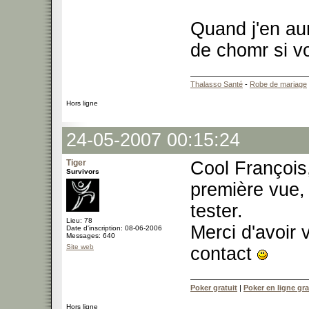
Quand j'en aur
de chomr si v
Thalasso Santé
-
Robe de mariage
Hors ligne
24-05-2007 00:15:24
Tiger
Cool François, 
Survivors
première vue, 
tester.
Lieu: 78
Merci d'avoir 
Date d'inscription: 08-06-2006
Messages: 640
Site web
contact
Poker gratuit
|
Poker en ligne gra
Hors ligne