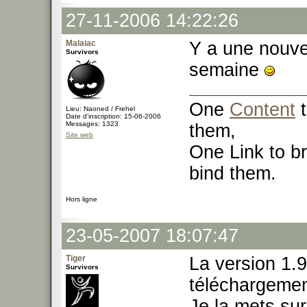
27-11-2006 14:22:26
Malaiac
Y a une nouve
Survivors
semaine
One
Content
t
Lieu: Naoned / Frehel
Date d'inscription: 15-06-2006
Messages: 1323
them,
Site web
One Link to br
bind them.
Hors ligne
23-05-2007 18:07:47
Tiger
La version 1.9
Survivors
téléchargemen
Je la mets su