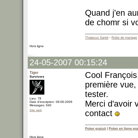
Quand j'en aur
de chomr si v
Thalasso Santé
-
Robe de mariage
Hors ligne
24-05-2007 00:15:24
Tiger
Cool François, 
Survivors
première vue, 
tester.
Lieu: 78
Merci d'avoir 
Date d'inscription: 08-06-2006
Messages: 640
Site web
contact
Poker gratuit
|
Poker en ligne gra
Hors ligne