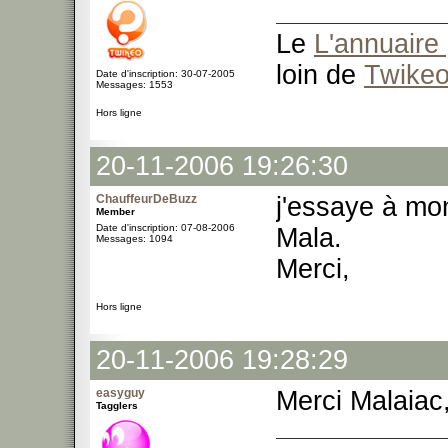
Le
L'annuaire 
loin de
Twike
Date d'inscription: 30-07-2005
Messages: 1553
Hors ligne
20-11-2006 19:26:30
ChauffeurDeBuzz
j'essaye à mon
Member
Date d'inscription: 07-08-2006
Mala.
Messages: 1094
Merci,
Hors ligne
20-11-2006 19:28:29
easyguy
Merci Malaiac, 
Tagglers