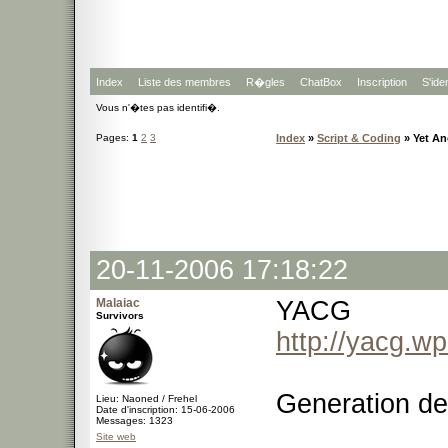
Index
Liste des membres
R�gles
ChatBox
Inscription
S'iden
Vous n'�tes pas identifi�.
Pages:
1
2
3
Index
»
Script & Coding
» Yet An
20-11-2006 17:18:22
Malaiac
YACG
Survivors
http://yacg.wp
Generation de
Lieu: Naoned / Frehel
Date d'inscription: 15-06-2006
Messages: 1323
Site web