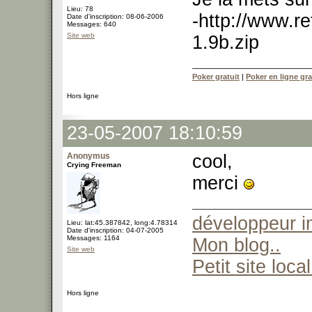
Lieu: 78
-http://www.r
Date d'inscription: 08-06-2006
Messages: 640
Site web
1.9b.zip
Poker gratuit
|
Poker en ligne gra
Hors ligne
23-05-2007 18:10:59
Anonymus
cool,
Crying Freeman
merci
développeur 
Lieu: lat:45.387842, long:4.78314
Date d'inscription: 04-07-2005
Messages: 1164
Mon blog..
Site web
Petit site local
Hors ligne