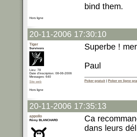
bind them.
Hors ligne
20-11-2006 17:30:10
Tiger
Superbe ! mer
Survivors
Paul
Lieu: 78
Date d'inscription: 08-06-2006
Messages: 640
Poker gratuit
|
Poker en ligne gra
Site web
Hors ligne
20-11-2006 17:35:13
appollo
Ca recommance
Rémy BLANCHARD
dans leurs dé