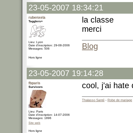
23-05-2007 18:34:21
rubenxela
la classe
Tagglers+
merci
Lieu: Lyon
Blog
Date d'inscription: 29-08-2006
Messages: 506
Hors ligne
23-05-2007 19:14:28
fbparis
cool, j'ai hate
Survivors
Thalasso Santé
-
Robe de mariage
Lieu: Paris
Date d'inscription: 14-07-2006
Messages: 1896
Site web
Hors ligne