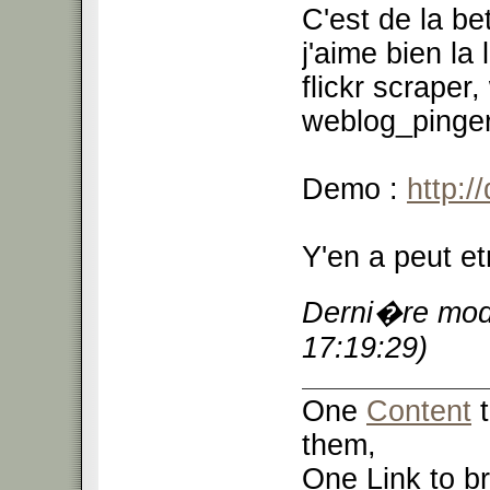
C'est de la b
j'aime bien la 
flickr scraper
weblog_pinger,
Demo :
http:/
Y'en a peut et
Derni�re modi
17:19:29)
One
Content
t
them,
One Link to br