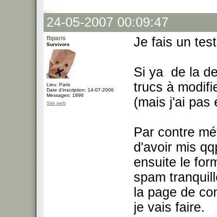
24-05-2007 00:09:47
fbparis
Je fais un test
Survivors
Si ya de la d
trucs à modifi
Lieu: Paris
Date d'inscription: 14-07-2006
Messages: 1896
(mais j'ai pas 
Site web
Par contre mé
d'avoir mis qqp
ensuite le for
spam tranquil
la page de con
je vais faire.