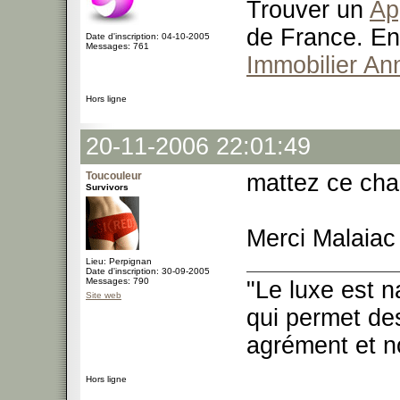
Trouver un
Ap
de France. En
Date d'inscription: 04-10-2005
Messages: 761
Immobilier An
Hors ligne
20-11-2006 22:01:49
Toucouleur
mattez ce cha
Survivors
Merci Malaiac
Lieu: Perpignan
Date d'inscription: 30-09-2005
Messages: 790
"Le luxe est n
Site web
qui permet des
agrément et no
Hors ligne