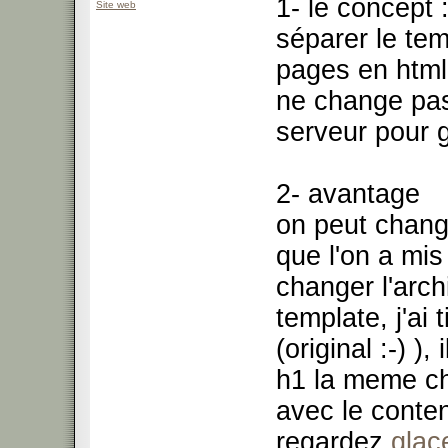
1- le concept 
Site web
séparer le te
pages en html
ne change pas,
serveur pour 
2- avantage
on peut change
que l'on a mis
changer l'arc
template, j'ai 
(original :-) )
h1 la meme cho
avec le conten
regardez
glac