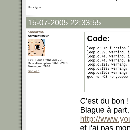
Hors ligne
15-07-2005 22:33:55
Siddartha
Administrateur
Code:
loop.c: In function `
loop.c:39: warning: i
loop.c:74: warning: i
Lieu: Paris et #66valley ☼
loop.c:74: warning: a
Date d'inscription: 20-06-2005
loop.c:121: warning: 
Messages: 2988
loop.c:139: warning: 
Site web
loop.c:156: warning: 
gcc -s -O3 -o youpee 
C'est du bon !
Blague à part, 
http://www.yo
et j'ai pas mo