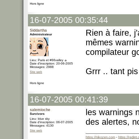
Hors ligne
16-07-2005 00:35:44
Siddartha
Rien à faire, j'a
Administrateur
mêmes warning
compilateur gc
Lieu: Paris et #66valley ☼
Date d'inscription: 20-06-2005
Messages: 2988
Grrr .. tant pi
Site web
Hors ligne
16-07-2005 00:41:39
salemioche
les warnings n
Survivors
Lieu: blue sky
des alertes, n
Date d'inscription: 06-07-2005
Messages: 4130
Site web
https://nikozen.com
-
https://redint