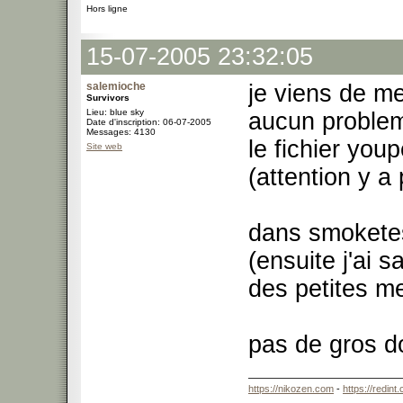
Hors ligne
15-07-2005 23:32:05
salemioche
je viens de me
Survivors
Lieu: blue sky
aucun probleme
Date d'inscription: 06-07-2005
Messages: 4130
le fichier yo
Site web
(attention y 
dans smoketes
(ensuite j'ai 
des petites me
pas de gros d
https://nikozen.com
-
https://redint