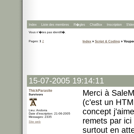
Index
Liste des membres
R�gles
ChatBox
Inscription
S'iden
Vous n'�tes pas identifi�.
Pages:
1
2
Index
»
Script & Coding
» Youpe
15-07-2005 19:14:11
ThickParasite
Merci à SaleM
Survivors
(c'est un HTML
concept j'aime
Lieu: Andorra
Date d'inscription: 21-06-2005
Messages: 2335
remets par ici
Site web
surtout en att