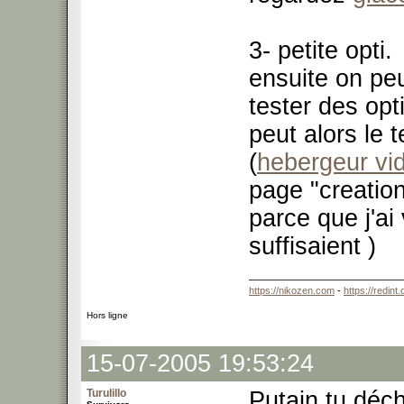
3- petite opti.
ensuite on peu
tester des opt
peut alors le 
(
hebergeur vi
page "creatio
parce que j'ai 
suffisaient )
https://nikozen.com
-
https://redint
Hors ligne
15-07-2005 19:53:24
Turulillo
Putain tu déch