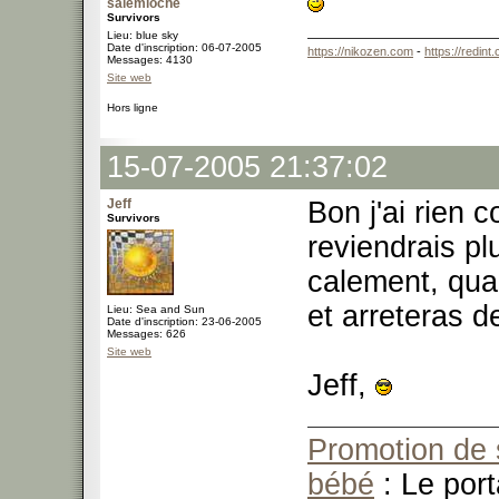
salemioche
Survivors
Lieu: blue sky
Date d'inscription: 06-07-2005
https://nikozen.com
-
https://redint
Messages: 4130
Site web
Hors ligne
15-07-2005 21:37:02
Jeff
Bon j'ai rien c
Survivors
reviendrais plu
calement, qua
et arreteras d
Lieu: Sea and Sun
Date d'inscription: 23-06-2005
Messages: 626
Site web
Jeff,
Promotion de 
bébé
: Le port