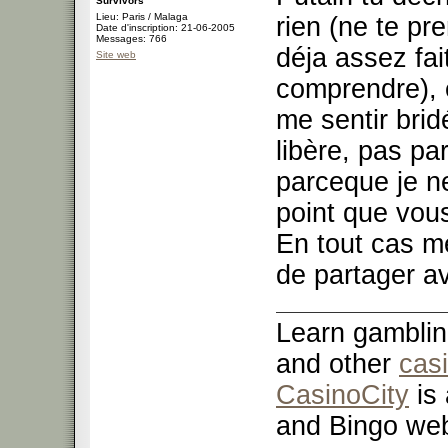
Survivors
Lieu: Paris / Malaga
rien (ne te pr
Date d'inscription: 21-06-2005
Messages: 766
déja assez fait
Site web
comprendre), 
me sentir brid
libère, pas pa
parceque je ne
point que vou
En tout cas me
de partager a
Learn gamblin
and other
cas
CasinoCity
is 
and Bingo web