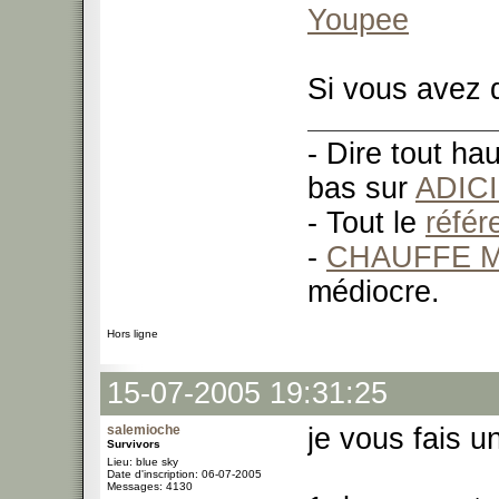
Youpee
Si vous avez 
- Dire tout ha
bas sur
ADIC
- Tout le
réfé
-
CHAUFFE M
médiocre.
Hors ligne
15-07-2005 19:31:25
salemioche
je vous fais u
Survivors
Lieu: blue sky
Date d'inscription: 06-07-2005
Messages: 4130