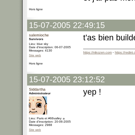
Hors ligne
15-07-2005 22:49:15
salemioche
t'as bien buil
Survivors
Lieu: blue sky
Date d'inscription: 06-07-2005
Messages: 4130
https://nikozen.com
-
https://redint
Site web
Hors ligne
15-07-2005 23:12:52
Siddartha
yep !
Administrateur
Lieu: Paris et #66valley ☼
Date d'inscription: 20-06-2005
Messages: 2988
Site web