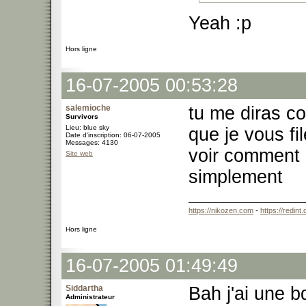
Yeah :p
Hors ligne
16-07-2005 00:53:28
salemioche
tu me diras co
Survivors
Lieu: blue sky
que je vous fi
Date d'inscription: 06-07-2005
Messages: 4130
voir comment c
Site web
simplement
https://nikozen.com
-
https://redint
Hors ligne
16-07-2005 01:49:49
Siddartha
Bah j'ai une b
Administrateur