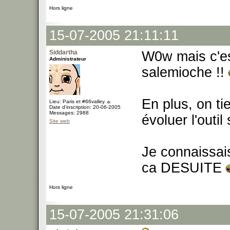
Hors ligne
15-07-2005 21:11:11
Siddartha
W0w mais c'est
Administrateur
salemioche !!
En plus, on ti
Lieu: Paris et #66valley ☼
Date d'inscription: 20-06-2005
Messages: 2988
évoluer l'outil
Site web
Je connaissais
ca DESUITE
Hors ligne
15-07-2005 21:31:06