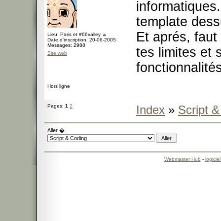
informatiques
template dess
Et aprés, faut
Lieu: Paris et #66valley ☼
Date d'inscription: 20-06-2005
Messages: 2988
tes limites et
Site web
fonctionnalités
Hors ligne
Pages:
1
2
Index
»
Script 
Aller �
Webmaster Hub
-
logicie