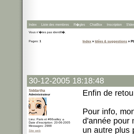
Index
Liste des membres
R�gles
ChatBox
Inscription
S'iden
Vous n'�tes pas identifi�.
Pages:
1
Index
»
Idées & suggestions
» Pb
30-12-2005 18:18:48
Siddartha
Enfin de retou
Administrateur
Pour info, mon
d'année pour 
Lieu: Paris et #66valley ☼
Date d'inscription: 20-06-2005
Messages: 2988
un autre plus 
Site web