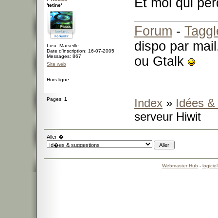
Et moi qui per
'tetine'
Forum
-
Taggl
dispo par mail
Lieu: Marseille
Date d'inscription: 16-07-2005
Messages: 867
ou Gtalk
Site web
Hors ligne
Pages:
1
Index
»
Idées &
serveur Hiwit
Aller �
Webmaster Hub
-
logicie