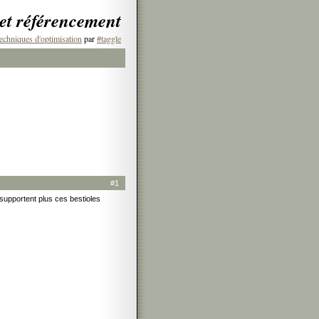
 et référencement
echniques d'optimisation
par
#taggle
#1
 supportent plus ces bestioles