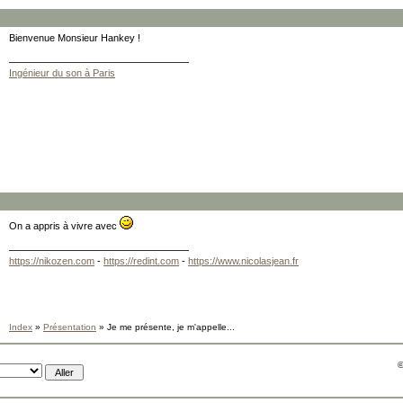
Bienvenue Monsieur Hankey !
Ingénieur du son à Paris
On a appris à vivre avec
https://nikozen.com
-
https://redint.com
-
https://www.nicolasjean.fr
Index
»
Présentation
» Je me présente, je m'appelle...
©