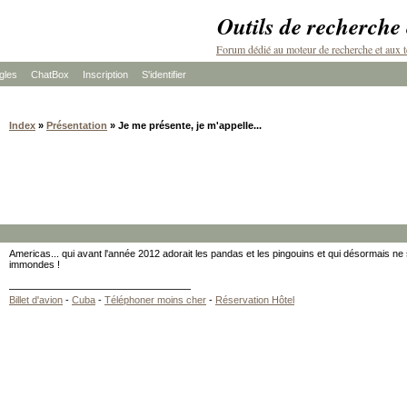
Outils de recherche
Forum dédié au moteur de recherche et aux t
les
ChatBox
Inscription
S'identifier
Index
»
Présentation
» Je me présente, je m'appelle...
Americas... qui avant l'année 2012 adorait les pandas et les pingouins et qui désormais ne
immondes !
Billet d'avion
-
Cuba
-
Téléphoner moins cher
-
Réservation Hôtel