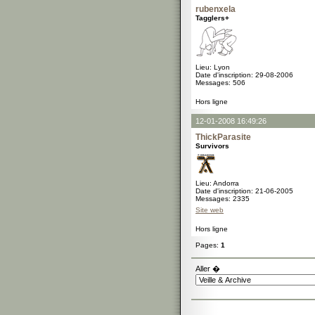
rubenxela
Tagglers+
Lieu: Lyon
Date d'inscription: 29-08-2006
Messages: 506
Hors ligne
12-01-2008 16:49:26
ThickParasite
Survivors
Lieu: Andorra
Date d'inscription: 21-06-2005
Messages: 2335
Site web
Hors ligne
Pages:
1
Aller �