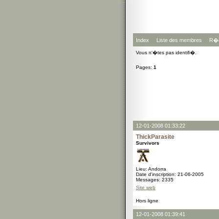
Index
Liste des membres
R�g
Vous n'�tes pas identifi�.
Pages:
1
12-01-2008 01:33:22
ThickParasite
Survivors
Lieu: Andorra
Date d'inscription: 21-06-2005
Messages: 2335
Site web
Hors ligne
12-01-2008 01:39:41