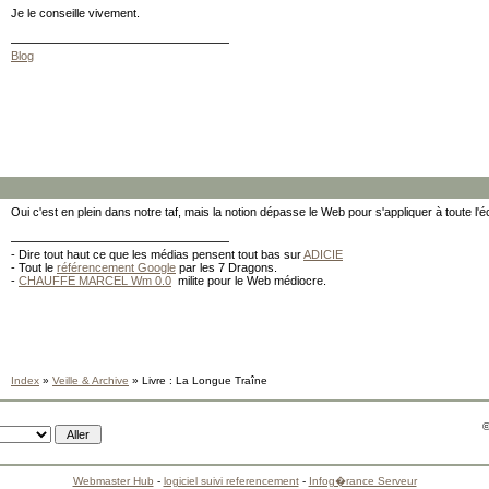
Je le conseille vivement.
Blog
Oui c'est en plein dans notre taf, mais la notion dépasse le Web pour s'appliquer à toute l'
- Dire tout haut ce que les médias pensent tout bas sur
ADICIE
- Tout le
référencement Google
par les 7 Dragons.
-
CHAUFFE MARCEL Wm 0.0
milite pour le Web médiocre.
Index
»
Veille & Archive
» Livre : La Longue Traîne
©
Webmaster Hub
-
logiciel suivi referencement
-
Infog�rance Serveur