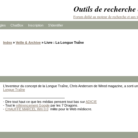
Outils de recherche
Forum dédié au moteur de recherche et aux t
les
ChatBox
Inscription
S'identifier
Index
»
Veille & Archive
» Livre : La Longue Traîne
L'inventeur du concept de la Longue Traîne, Chris Andersen de Wired magazine, a sorti un
Longue Traîne
- Dire tout haut ce que les médias pensent tout bas sur
ADICIE
- Tout le
référencement Google
par les 7 Dragons.
-
CHAUFFE MARCEL Wm 0.0
milite pour le Web médiocre.