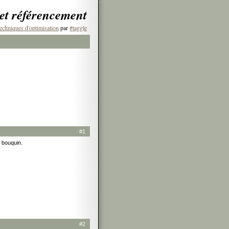
 et référencement
echniques d'optimisation
par
#taggle
#1
 bouquin.
#2