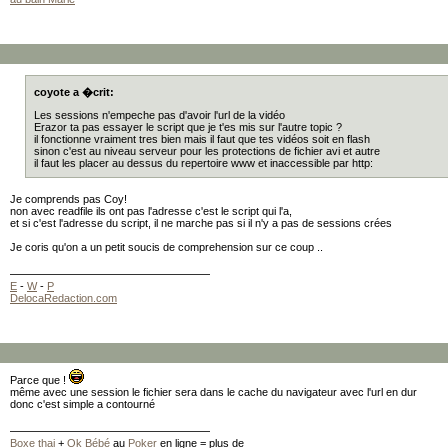
coyote a �crit:
Les sessions n'empeche pas d'avoir l'url de la vidéo
Erazor ta pas essayer le script que je t'es mis sur l'autre topic ?
il fonctionne vraiment tres bien mais il faut que tes vidéos soit en flash
sinon c'est au niveau serveur pour les protections de fichier avi et autre
il faut les placer au dessus du repertoire www et inaccessible par http:
Je comprends pas Coy!
non avec readfile ils ont pas l'adresse c'est le script qui l'a,
et si c'est l'adresse du script, il ne marche pas si il n'y a pas de sessions crées
Je coris qu'on a un petit soucis de comprehension sur ce coup ..
E
-
W
-
P
DelocaRedaction.com
Parce que !
même avec une session le fichier sera dans le cache du navigateur avec l'url en dur
donc c'est simple a contourné
Boxe thai
+
Ok Bébé
au
Poker
en ligne = plus de