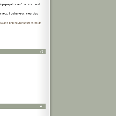
o.php?play=test.avi" ou avec un id
u veux à qui tu veux, c'est plus
www.asp-php.net/ressources/bouts
#2
#3