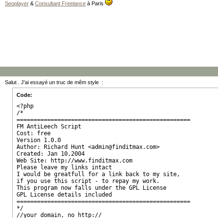
Seoplayer
&
Consultant Freelance
à Paris
Salut . J'ai essayé un truc de mêm style :
Code:
<?php

/*

===================================================

FM AntiLeech Script

Cost: free

Version 1.0.0

Author: Richard Hunt <
admin@finditmax.com
>

Created: Jan 10,2004

Web Site: http://www.finditmax.com

Please leave my links intact

I would be greatfull for a link back to my site,

if you use this script - to repay my work.

This program now falls under the GPL License

GPL License details included

===================================================

*/

//your domain, no http://
