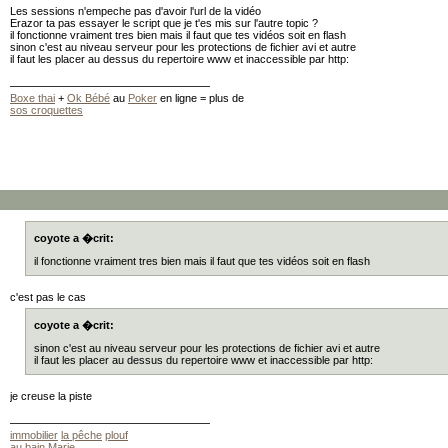
                             readfile("http://www.domain.ne
Les sessions n'empeche pas d'avoir l'url de la vidéo
                 ;exit;

Erazor ta pas essayer le script que je t'es mis sur l'autre topic ?
il fonctionne vraiment tres bien mais il faut que tes vidéos soit en flash
                        }

sinon c'est au niveau serveur pour les protections de fichier avi et autre
        }

il faut les placer au dessus du repertoire www et inaccessible par http:
?>
Boxe thai
+
Ok Bébé
au
Poker
en ligne = plus de
sos croquettes
coyote a �crit:
il fonctionne vraiment tres bien mais il faut que tes vidéos soit en flash
c'est pas le cas
coyote a �crit:
sinon c'est au niveau serveur pour les protections de fichier avi et autre
il faut les placer au dessus du repertoire www et inaccessible par http:
je creuse la piste
immobilier
la pêche
plouf
au bain Marie