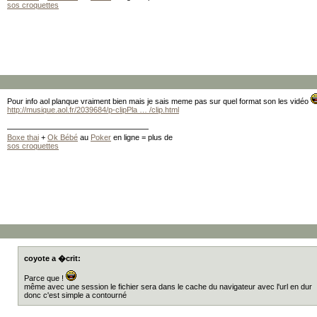
sos croquettes
Pour info aol planque vraiment bien mais je sais meme pas sur quel format son les vidéo
http://musique.aol.fr/2039684/p-clipPla … /clip.html
Boxe thai
+
Ok Bébé
au
Poker
en ligne = plus de
sos croquettes
coyote a �crit:
Parce que !
même avec une session le fichier sera dans le cache du navigateur avec l'url en dur
donc c'est simple a contourné