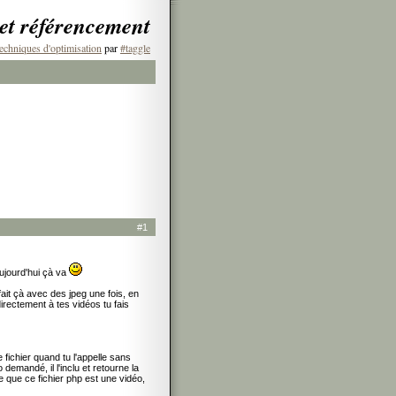
 et référencement
echniques d'optimisation
par
#taggle
#1
aujourd'hui çà va
ait çà avec des jpeg une fois, en
irectement à tes vidéos tu fais
 fichier quand tu l'appelle sans
o demandé, il l'inclu et retourne la
que ce fichier php est une vidéo,