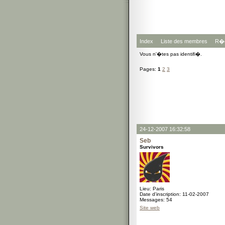
Index
Liste des membres
R�g
Vous n'�tes pas identifi�.
Pages:
1
2
3
24-12-2007 16:32:58
Seb
Survivors
Lieu: Paris
Date d'inscription: 11-02-2007
Messages: 54
Site web