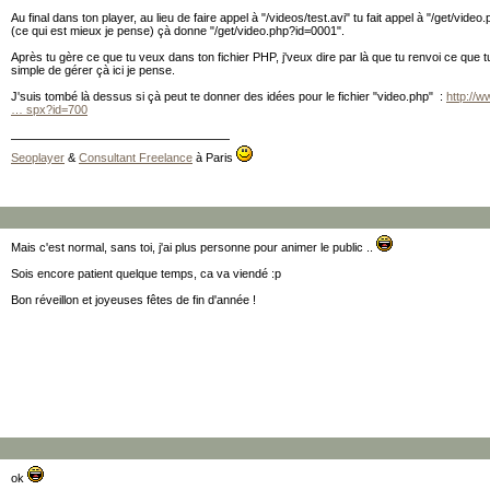
Au final dans ton player, au lieu de faire appel à "/videos/test.avi" tu fait appel à "/get/vide
(ce qui est mieux je pense) çà donne "/get/video.php?id=0001".
Après tu gère ce que tu veux dans ton fichier PHP, j'veux dire par là que tu renvoi ce que t
simple de gérer çà ici je pense.
J'suis tombé là dessus si çà peut te donner des idées pour le fichier "video.php" :
http://
… spx?id=700
Seoplayer
&
Consultant Freelance
à Paris
Mais c'est normal, sans toi, j'ai plus personne pour animer le public ..
Sois encore patient quelque temps, ca va viendé :p
Bon réveillon et joyeuses fêtes de fin d'année !
ok