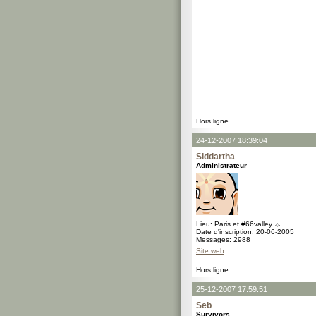
Hors ligne
24-12-2007 18:39:04
Siddartha
Administrateur
Lieu: Paris et #66valley ☼
Date d'inscription: 20-06-2005
Messages: 2988
Site web
Hors ligne
25-12-2007 17:59:51
Seb
Survivors