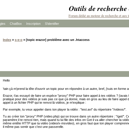
Outils de recherche
Forum dédié au moteur de recherche et aux t
les
ChatBox
Inscription
S'identifier
Index
»
s-e-o
» [topic erazor] problème avec un .htaccess
Hello
'tain çà m'prend la tête d'ouvrir un topic pour en répondre à un autre, bref, j'suis en forme 
Erazor, t'as essayé de faire un espèce "proxy" PHP pour faire appel à tes vidéos ? j'avais f
pratique pour des vidéos je sais pas ce que çà donne, mais en gros au lieu de faire appel d
appel à un fichier PHP qui te renvoi là vidéos, je m'explique :
Par exemple, tu veux appeler dans ton player la vidéo : "test.avi" du répertoire "/videos/".
Tu as créer ton "proxy" PHP (video.php) qui se trouve dans un autre répertoire : "/get/". Ce
paramètre il te renvoi rien, mais quand tu lui file des infos en Get il va aller chercher la vidé
même entête HTTP que ta vidéo (video/x-msvideo), en gros faut que ton player comprenne 
il même pas sentir que c'est une passerelle.