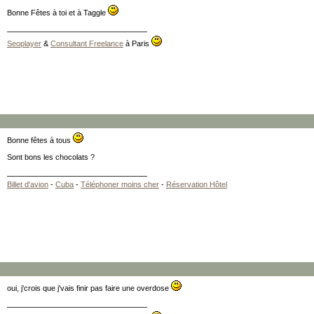
Bonne Fêtes à toi et à Taggle
Seoplayer
&
Consultant Freelance
à Paris
Bonne fêtes à tous
Sont bons les chocolats ?
Billet d'avion
-
Cuba
-
Téléphoner moins cher
-
Réservation Hôtel
oui, j'crois que j'vais finir pas faire une overdose