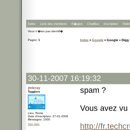
Index
Liste des membres
R�gles
ChatBox
Inscription
S'iden
Vous n'�tes pas identifi�.
Pages:
1
Index
»
Google
» Google + Digg =
30-11-2007 16:19:32
jmleray
spam ?
Tagglers
Vous avez vu 
Lieu: Rome
Date d'inscription: 27-01-2006
Messages: 1000
http://fr.tec
Site web