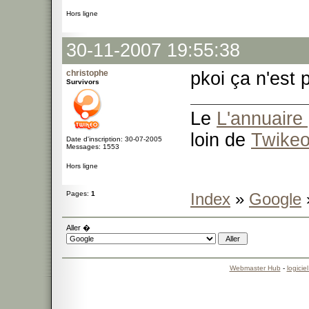
Hors ligne
30-11-2007 19:55:38
christophe
pkoi ça n'est 
Survivors
Le
L'annuaire 
loin de
Twike
Date d'inscription: 30-07-2005
Messages: 1553
Hors ligne
Pages:
1
Index
»
Google
»
Aller �
Webmaster Hub
-
logicie