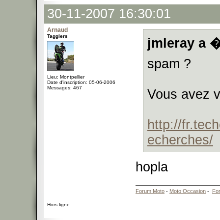
30-11-2007 16:30:01
Arnaud
Tagglers
jmleray a �
spam ?
Lieu: Montpellier
Date d'inscription: 05-06-2006
Messages: 467
Vous avez v
http://fr.t
echerches/
hopla
Forum Moto
-
Moto Occasion
-
Fo
Hors ligne