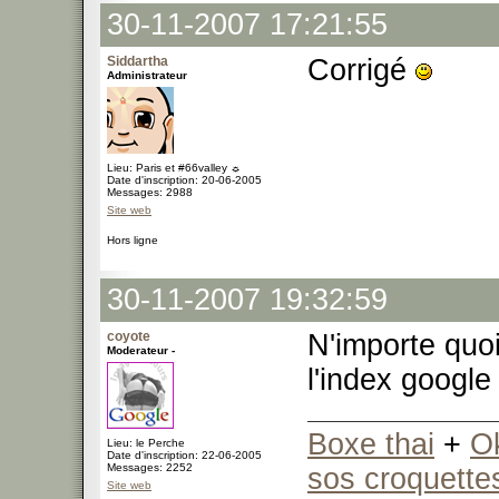
30-11-2007 17:21:55
Siddartha
Corrigé
Administrateur
Lieu: Paris et #66valley ☼
Date d'inscription: 20-06-2005
Messages: 2988
Site web
Hors ligne
30-11-2007 19:32:59
coyote
N'importe quoi 
Moderateur -
l'index google
Boxe thai
+
O
Lieu: le Perche
Date d'inscription: 22-06-2005
Messages: 2252
sos croquette
Site web