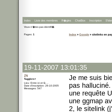
Index
Liste des membres
R�gles
ChatBox
Inscription
S'iden
Vous n'�tes pas identifi�.
Pages:
1
Index
»
Google
» sitelinks en pa
19-11-2007 13:01:35
ZN
Je me suis bie
Tagglers+
Lieu: Entre ici et là ...
pas halluciné.
Date d'inscription: 26-10-2005
Messages: 547
une requête US
une ggmap ave
2, le sitelink 