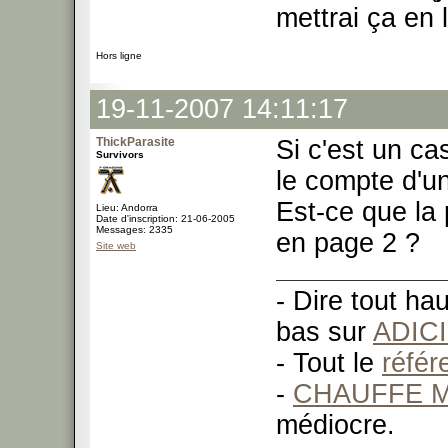
mettrai ça en 
Hors ligne
19-11-2007 14:11:17
ThickParasite
Si c'est un cas
Survivors
le compte d'u
Est-ce que la 
Lieu: Andorra
Date d'inscription: 21-06-2005
Messages: 2335
en page 2 ?
Site web
- Dire tout ha
bas sur
ADIC
- Tout le
réfé
-
CHAUFFE M
médiocre.