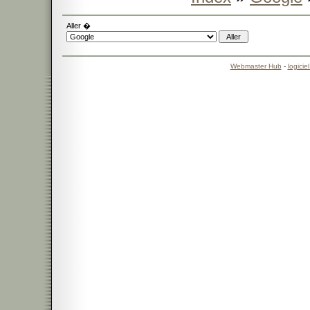
Aller �
Webmaster Hub
-
logicie