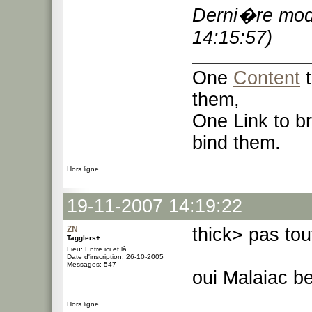
Derni�re modi
14:15:57)
One
Content
t
them,
One Link to br
bind them.
Hors ligne
19-11-2007 14:19:22
ZN
thick> pas tou
Tagglers+
Lieu: Entre ici et là ...
Date d'inscription: 26-10-2005
Messages: 547
oui Malaiac b
Hors ligne