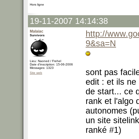
Hors ligne
19-11-2007 14:14:38
Malaiac
http://www.g
Survivors
9&sa=N
Lieu: Naoned / Frehel
Date d'inscription: 15-06-2006
Messages: 1323
sont pas facil
Site web
edit : et ils n
de start... ce 
rank et l'algo 
autonomes (pu
un site siteli
ranké #1)