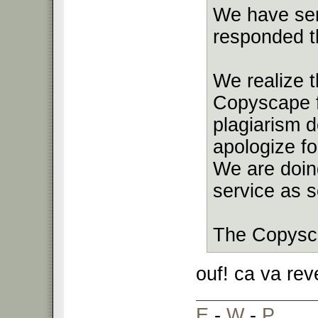
We have sen
responded th
We realize 
Copyscape f
plagiarism d
apologize fo
We are doin
service as s
The Copysc
ouf! ca va rev
E
-
W
-
P