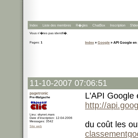
Index
Liste des membres
R�gles
ChatBox
Inscription
S'iden
Vous n'�tes pas identifi�.
Pages:
1
Index
»
Google
» API Google en
11-10-2007 07:06:51
pagetronic
L'API Google 
Pre-Malgache
http://api.go
Lieu: skynet.mars
Date d'inscription: 12-04-2006
Messages: 3542
du coût les o
Site web
classementgo