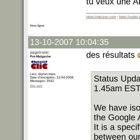
tu veux une A
https://nikozen.com
-
https://redint
Hors ligne
13-10-2007 10:04:35
pagetronic
des résultats
Pre-Malgache
Lieu: skynet.mars
Status Upda
Date d'inscription: 12-04-2006
Messages: 3542
1.45am EST
Site web
We have isol
the Google 
It is a spec
between our