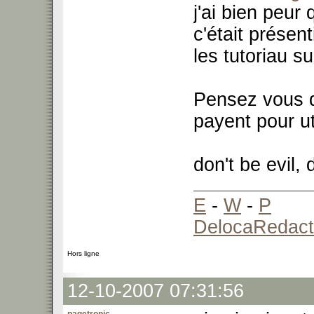
j'ai bien peur
c'était présen
les tutoriau 
Pensez vous 
payent pour uti
don't be evil,
E
-
W
-
P
DelocaRedact
Hors ligne
12-10-2007 07:31:56