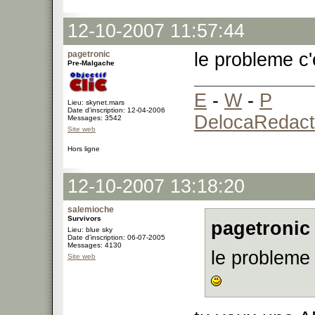
12-10-2007 11:57:44
pagetronic
le probleme c'
Pre-Malgache
E
-
W
-
P
Lieu: skynet.mars
Date d'inscription: 12-04-2006
DelocaRedact
Messages: 3542
Site web
Hors ligne
12-10-2007 13:18:20
salemioche
Survivors
pagetronic 
Lieu: blue sky
Date d'inscription: 06-07-2005
Messages: 4130
le probleme 
Site web