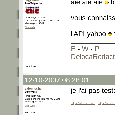
pagetronic
aie aie aie
t
Pre-Malgache
vous connaiss
Lieu: skynet.mars
Date d'inscription: 12-04-2006
Messages: 3542
Site web
l'API yahoo
E
-
W
-
P
DelocaRedact
Hors ligne
12-10-2007 08:28:01
salemioche
je l'ai pas tes
Survivors
Lieu: blue sky
Date d'inscription: 06-07-2005
Messages: 4130
https://nikozen.com
-
https://redint
Site web
Hors ligne