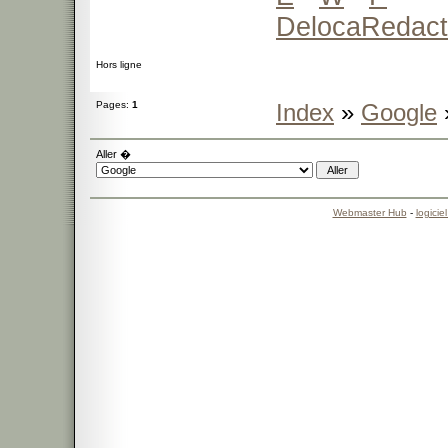
DelocaRedact
Hors ligne
Pages:
1
Index
»
Google
Aller �
Webmaster Hub
-
logicie