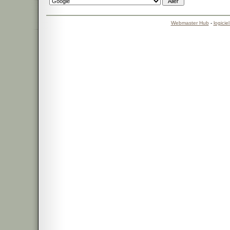
Webmaster Hub
-
logicie