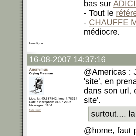
bas sur
ADIC
- Tout le
réfé
-
CHAUFFE M
médiocre.
Hors ligne
16-08-2007 14:37:16
Anonymus
@Americas : J
Crying Freeman
'site', en pren
dans son url, e
site'.
Lieu: lat:45.387842, long:4.78314
Date d'inscription: 04-07-2005
Messages: 1164
Site web
surtout.... 
@home, faut 