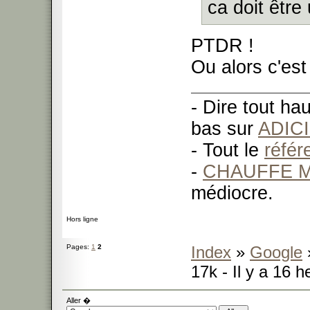
ca doit être
PTDR !
Ou alors c'es
- Dire tout ha
bas sur
ADIC
- Tout le
réfé
-
CHAUFFE M
médiocre.
Hors ligne
Pages:
1
2
Index
»
Google
17k - Il y a 16 
Aller �