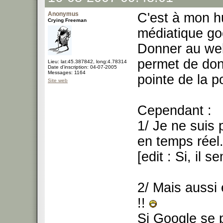
Anonymus
C'est à mon h
Crying Freeman
médiatique go
Donner au web
permet de donn
Lieu: lat:45.387842, long:4.78314
Date d'inscription: 04-07-2005
Messages: 1164
pointe de la p
Site web
Cependant :
1/ Je ne suis p
en temps réel
[edit : Si, il 
2/ Mais aussi 
!!
Si Google se 