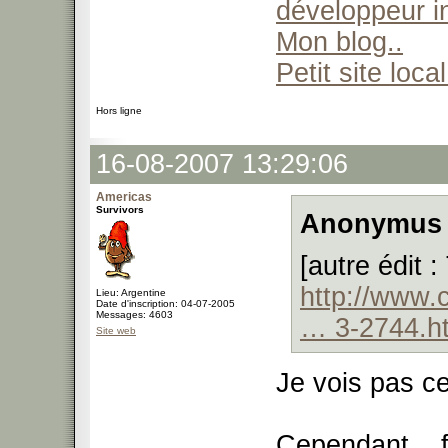
développeur 
Mon blog..
Petit site local
Hors ligne
16-08-2007 13:29:06
Americas
Survivors
Anonymus 
[autre édit 
http://www
Lieu: Argentine
Date d'inscription: 04-07-2005
Messages: 4603
… 3-2744.h
Site web
Je vois pas c
Cependant... fa