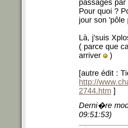
passages par 
Pour quoi ? P
jour son 'pôle
Là, j'suis Xplo
( parce que ca
arriver
)
[autre édit : 
http://www.c
2744.htm
]
Derni�re modi
09:51:53)