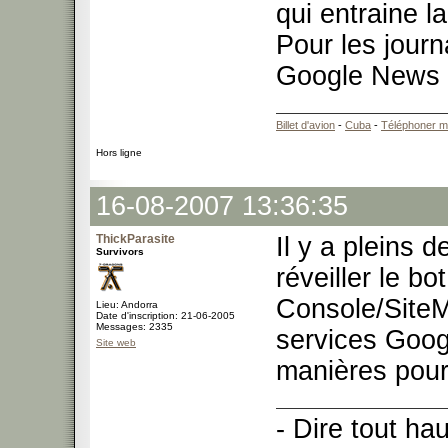
qui entraine l
Pour les jour
Google News q
Billet d'avion
-
Cuba
-
Téléphoner m
Hors ligne
16-08-2007 13:36:35
ThickParasite
Il y a pleins 
Survivors
réveiller le 
Console/SiteMa
Lieu: Andorra
Date d'inscription: 21-06-2005
Messages: 2335
services Goog
Site web
manières pour 
- Dire tout ha