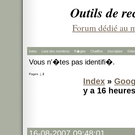
Outils de r
Forum dédié au m
Index
Liste des membres
R�gles
ChatBox
Inscription
S'iden
Vous n'�tes pas identifi�.
Pages:
1
2
Index
»
Goog
y a 16 heure
16-08-2007 09:48:01