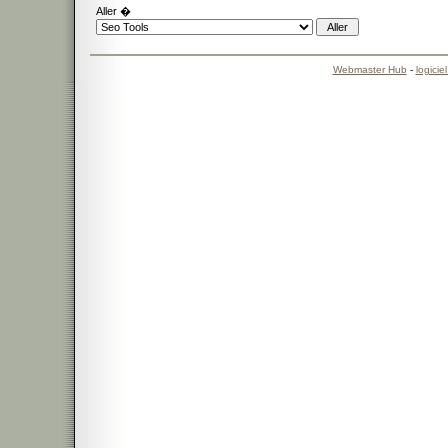
Aller �
Webmaster Hub
-
logicie