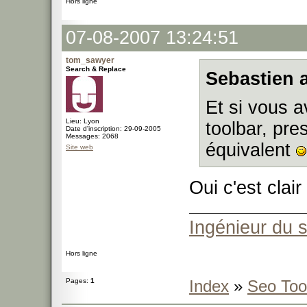
Hors ligne
07-08-2007 13:24:51
tom_sawyer
Search & Replace
Sebastien a
Et si vous 
Lieu: Lyon
toolbar, pr
Date d'inscription: 29-09-2005
Messages: 2068
équivalent
Site web
Oui c'est clair
Ingénieur du 
Hors ligne
Pages:
1
Index
»
Seo Too