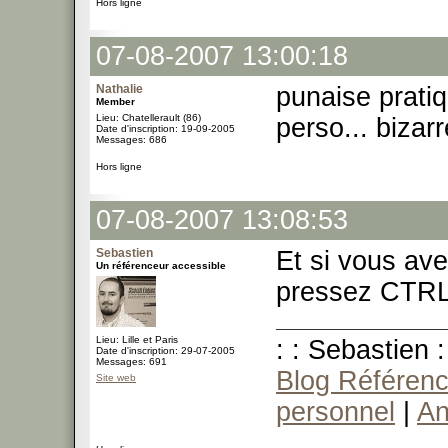
Hors ligne
07-08-2007 13:00:18
Nathalie
punaise pratiq
Member
Lieu: Chatellerault (86)
perso... bizarr
Date d'inscription: 19-09-2005
Messages: 686
Hors ligne
07-08-2007 13:08:53
Sebastien
Et si vous av
Un référenceur accessible
pressez CTRL+
Lieu: Lille et Paris
: : Sebastien :
Date d'inscription: 29-07-2005
Messages: 691
Blog Référenc
Site web
personnel
|
An