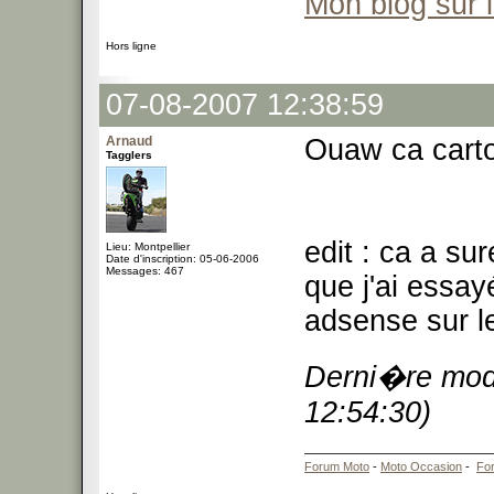
Mon blog sur 
Hors ligne
07-08-2007 12:38:59
Arnaud
Ouaw ca carto
Tagglers
edit : ca a s
Lieu: Montpellier
Date d'inscription: 05-06-2006
Messages: 467
que j'ai essay
adsense sur le
Derni�re modi
12:54:30)
Forum Moto
-
Moto Occasion
-
Fo