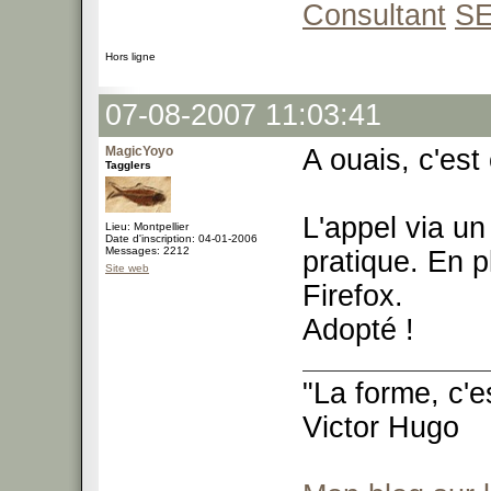
Consultant
S
Hors ligne
07-08-2007 11:03:41
MagicYoyo
A ouais, c'est
Tagglers
L'appel via un
Lieu: Montpellier
Date d'inscription: 04-01-2006
Messages: 2212
pratique. En p
Site web
Firefox.
Adopté !
"La forme, c'e
Victor Hugo