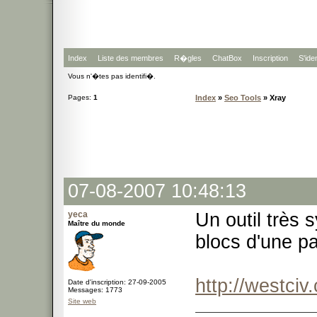
Index
Liste des membres
R�gles
ChatBox
Inscription
S'iden
Vous n'�tes pas identifi�.
Pages:
1
Index
»
Seo Tools
» Xray
07-08-2007 10:48:13
yeca
Un outil très 
Maître du monde
blocs d'une pag
http://westciv
Date d'inscription: 27-09-2005
Messages: 1773
Site web