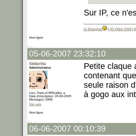
Sur IP, ce n'e
ici Shanghai
|
JO Pékin 2008
|
B
Hors ligne
05-06-2007 23:32:10
Siddartha
Petite claque 
Administrateur
contenant que
seule raison d
à gogo aux in
Lieu: Paris et #66valley ☼
Date d'inscription: 20-06-2005
Messages: 2988
Site web
Hors ligne
06-06-2007 00:10:39