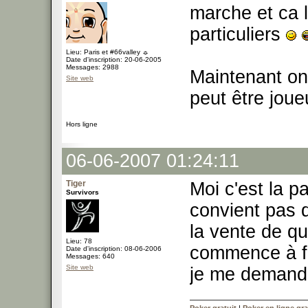
marche et ca 
particuliers
Lieu: Paris et #66valley ☼
Date d'inscription: 20-06-2005
Messages: 2988
Maintenant on 
Site web
peut être joue
Hors ligne
06-06-2007 01:24:11
Tiger
Moi c'est la p
Survivors
convient pas d
la vente de qu
Lieu: 78
commence à fo
Date d'inscription: 08-06-2006
Messages: 640
Site web
je me demande 