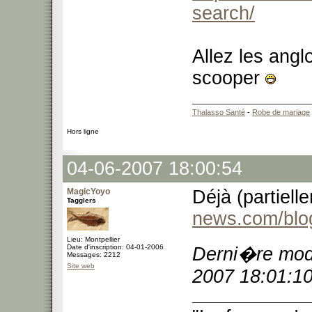
search/
Allez les angl
scooper
Thalasso Santé
-
Robe de mariage
Hors ligne
04-06-2007 18:00:54
MagicYoyo
Déjà (partielle
Tagglers
news.com/blo
Lieu: Montpellier
Date d'inscription: 04-01-2006
Derni�re modi
Messages: 2212
Site web
2007 18:01:10