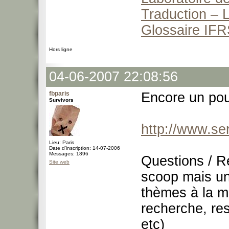
Traduction – L
Glossaire IFR
Hors ligne
04-06-2007 22:08:56
fbparis
Encore un pour
Survivors
http://www.se
Lieu: Paris
Date d'inscription: 14-07-2006
Messages: 1896
Questions / R
Site web
scoop mais un
thèmes à la m
recherche, re
etc)