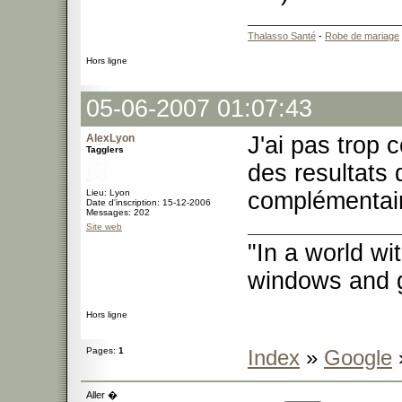
Thalasso Santé
-
Robe de mariage
Hors ligne
05-06-2007 01:07:43
AlexLyon
J'ai pas trop c
Tagglers
des resultats 
Lieu: Lyon
complémentai
Date d'inscription: 15-12-2006
Messages: 202
Site web
"In a world w
windows and 
Hors ligne
Pages:
1
Index
»
Google
Aller �