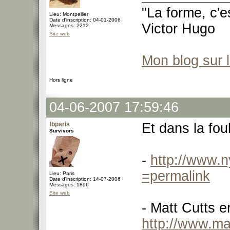
"La forme, c'e
Lieu: Montpellier
Date d'inscription: 04-01-2006
Victor Hugo
Messages: 2212
Site web
Mon blog sur 
Hors ligne
04-06-2007 17:59:46
fbparis
Et dans la fou
Survivors
-
http://www.
=permalink
Lieu: Paris
Date d'inscription: 14-07-2006
Messages: 1896
Site web
- Matt Cutts e
http://www.mat