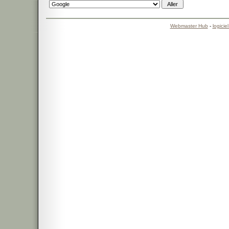
Webmaster Hub
-
logicie