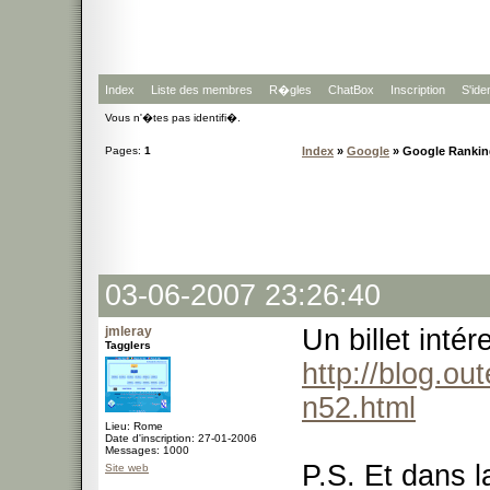
Index
Liste des membres
R�gles
ChatBox
Inscription
S'iden
Vous n'�tes pas identifi�.
Pages:
1
Index
»
Google
» Google Rankin
03-06-2007 23:26:40
jmleray
Un billet inté
Tagglers
http://blog.ou
n52.html
Lieu: Rome
Date d'inscription: 27-01-2006
Messages: 1000
P.S. Et dans l
Site web