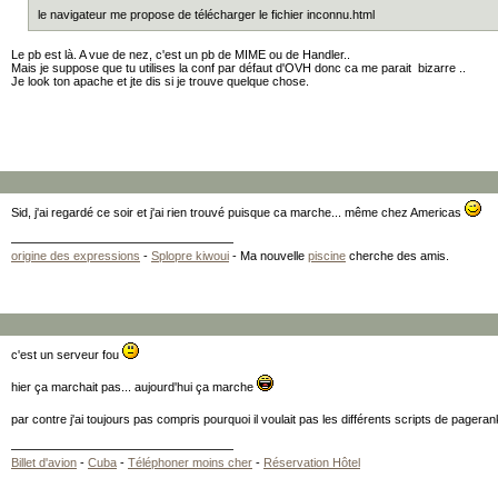
le navigateur me propose de télécharger le fichier inconnu.html
#

# Timeout: The number of seconds before receives and sends t
#

Le pb est là. A vue de nez, c'est un pb de MIME ou de Handler..
Mais je suppose que tu utilises la conf par défaut d'OVH donc ca me parait bizarre ..
Timeout 300

Je look ton apache et jte dis si je trouve quelque chose.
#

# KeepAlive: Whether or not to allow persistent connections
# one request per connection). Set to "Off" to deactivate.

#

KeepAlive On

#

# MaxKeepAliveRequests: The maximum number of requests to al
Sid, j'ai regardé ce soir et j'ai rien trouvé puisque ca marche... même chez Americas
# during a persistent connection. Set to 0 to allow an unli
# We recommend you leave this number high, for maximum perfo
#

origine des expressions
-
Splopre kiwoui
- Ma nouvelle
piscine
cherche des amis.
MaxKeepAliveRequests 100

#

# KeepAliveTimeout: Number of seconds to wait for the next 
# same client on the same connection.

#

c'est un serveur fou
KeepAliveTimeout 15

hier ça marchait pas... aujourd'hui ça marche
##

## Server-Pool Size Regulation (MPM specific)

par contre j'ai toujours pas compris pourquoi il voulait pas les différents scripts de pager
## 

# prefork MPM

Billet d'avion
-
Cuba
-
Téléphoner moins cher
-
Réservation Hôtel
# StartServers: number of server processes to start

# MinSpareServers: minimum number of server processes which