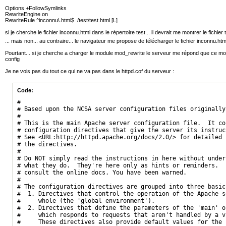
Options +FollowSymlinks
RewriteEngine on
RewriteRule ^inconnu\.html$ /test/test.html [L]
si je cherche le fichier inconnu.html dans le répertoire test... il devrait me montrer le fichie
... mais non... au contraire... le navigateur me propose de télécharger le fichier inconnu.ht
Pourtant... si je cherche a charger le module mod_rewrite le serveur me répond que ce mo
config
Je ne vois pas du tout ce qui ne va pas dans le httpd.cof du serveur :
Code:
#

# Based upon the NCSA server configuration files originally
#

# This is the main Apache server configuration file.  It con
# configuration directives that give the server its instruct
# See <URL:http://httpd.apache.org/docs/2.0/> for detailed 
# the directives.

#

# Do NOT simply read the instructions in here without unders
# what they do.  They're here only as hints or reminders.  
# consult the online docs. You have been warned.  

#

# The configuration directives are grouped into three basic 
#  1. Directives that control the operation of the Apache s
#     whole (the 'global environment').

#  2. Directives that define the parameters of the 'main' o
#     which responds to requests that aren't handled by a v
#     These directives also provide default values for the s