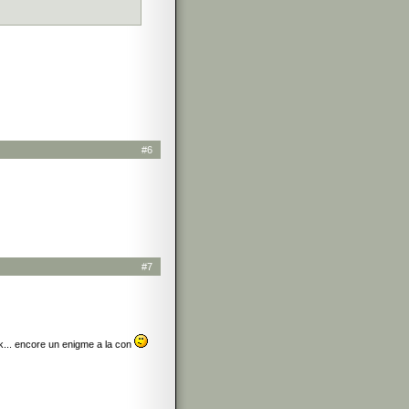
ime out.

 (more than

#6
low

mited amount.

rmance.

request from the

#7
ank... encore un enigme a la con
 are kept spare
