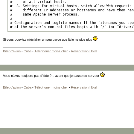
#     of all virtual hosts.

#  3. Settings for virtual hosts, which allow Web requests 
#     different IP addresses or hostnames and have them han
#     same Apache server process.

#

# Configuration and logfile names: If the filenames you spe
# of the server's control files begin with "/" (or "drive:/
# server will use that explicit path.  If the filenames do 
# with "/", the value of ServerRoot is prepended -- so "logs
# with ServerRoot set to "/usr/local/apache" will be interp
Si vous pouviez m'éclairer un peu parce que là je ne pige plus
# server as "/usr/local/apache/logs/foo.log".

#

Billet d'avion
-
Cuba
-
Téléphoner moins cher
-
Réservation Hôtel
### Section 1: Global Environment

#

# The directives in this section affect the overall operati
# such as the number of concurrent requests it can handle or
# can find its configuration files.

Vous n'avez toujours pas d'idée ?... avant que je casse ce serveur
#

#

Billet d'avion
-
Cuba
-
Téléphoner moins cher
-
Réservation Hôtel
# ServerRoot: The top of the directory tree under which the 
# configuration, error, and log files are kept.

#

# NOTE!  If you intend to place this on an NFS (or otherwise
# mounted filesystem then please read the LockFile document
# at <URL:http://httpd.apache.org/docs/2.0/mod/mpm_common.h
# you will save yourself a lot of trouble.

#

# Do NOT add a slash at the end of the directory path.

#

ServerRoot "/usr/local/apache"
