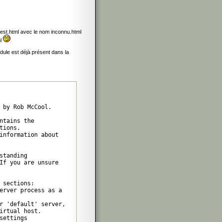
r test.html avec le nom inconnu.html
ml
dule est déjà présent dans la
 by Rob McCool.

tains the

ions.

information about

tanding

If you are unsure

sections:

erver process as a

r 'default' server,

irtual host.

ettings
