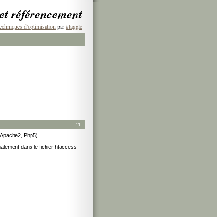
 et référencement
echniques d'optimisation
par
#taggle
#1
, Apache2, Php5)
malement dans le fichier htaccess