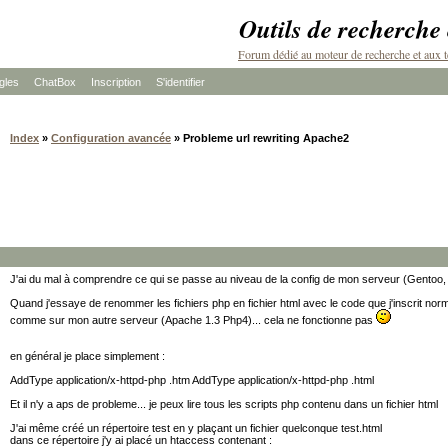
Outils de recherche
Forum dédié au moteur de recherche et aux t
les
ChatBox
Inscription
S'identifier
Index
»
Configuration avancée
» Probleme url rewriting Apache2
J'ai du mal à comprendre ce qui se passe au niveau de la config de mon serveur (Gentoo
Quand j'essaye de renommer les fichiers php en fichier html avec le code que j'inscrit nor
comme sur mon autre serveur (Apache 1.3 Php4)... cela ne fonctionne pas
en général je place simplement :
AddType application/x-httpd-php .htm AddType application/x-httpd-php .html
Et il n'y a aps de probleme... je peux lire tous les scripts php contenu dans un fichier html
J'ai même créé un répertoire test en y plaçant un fichier quelconque test.html
dans ce répertoire j'y ai placé un htaccess contenant :