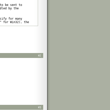
to be sent to

dled by the

cify for many

" for Win32), the

*not* begin

/foo.log"

reted by the

on of Apache,

#2
 where it

server's

 network)

ation (available

tml#lockfile>);

#3