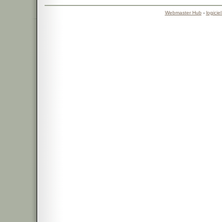
Webmaster Hub
-
logicie