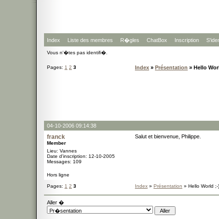
Index
Liste des membres
R�gles
ChatBox
Inscription
S'iden
Vous n'�tes pas identifi�.
Pages:
1
2
3
Index
»
Présentation
» Hello Worl
04-10-2006 09:14:38
franck
Salut et bienvenue, Philippe.
Member
Lieu: Vannes
Date d'inscription: 12-10-2005
Messages: 109
Hors ligne
Pages:
1
2
3
Index
»
Présentation
» Hello World ;-
Aller �