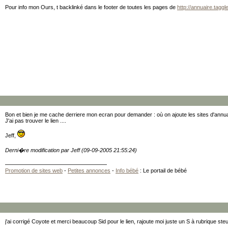
Pour info mon Ours, t backlinké dans le footer de toutes les pages de
http://annuaire.taggl
Bon et bien je me cache derriere mon ecran pour demander : où on ajoute les sites d'annu
J'ai pas trouver le lien ....
Jeff,
Derni�re modification par Jeff (09-09-2005 21:55:24)
Promotion de sites web
-
Petites annonces
-
Info bébé
: Le portail de bébé
j'ai corrigé Coyote et merci beaucoup Sid pour le lien, rajoute moi juste un S à rubrique st