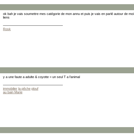
ok bah je vais soumettre mes catégorie de mon annu et puis je vais en parlé autour de moi 
liens
Rosk
y a une faute a adulte & coyotte > un seul T a l'animal
immobilier
la pêche
plouf
au bain Marie