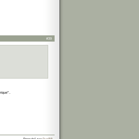
#39
rique"..
Propulsé par
PunBB