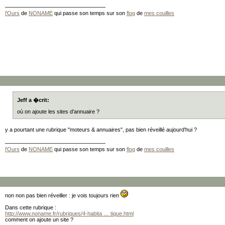
l'Ours
de
NONAME
qui passe son temps sur son
flog
de
mes couilles
Jeff a �crit:
où on ajoute les sites d'annuaire ?
y a pourtant une rubrique "moteurs & annuaires", pas bien réveillé aujourd'hui ?
l'Ours
de
NONAME
qui passe son temps sur son
flog
de
mes couilles
non non pas bien réveiller : je vois toujours rien
Dans cette rubrique :
http://www.noname.fr/rubriques/4-habita … tique.html
comment on ajoute un site ?