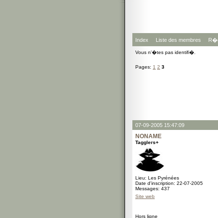
Index
Liste des membres
R�g
Vous n'�tes pas identifi�.
Pages:
1
2
3
07-09-2005 15:47:09
NONAME
Tagglers+
Lieu: Les Pyrénées
Date d'inscription: 22-07-2005
Messages: 437
Site web
Hors ligne