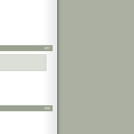
#37
#38