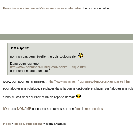
Promotion de sites web
-
Petites annonces
-
Info bébé
: Le portail de bébé
Jeff a �crit:
non non pas bien réveiller : je vois toujours rien
Dans cette rubrique :
http://www.noname.fr/rubriques/4-habita … tique.html
comment on ajoute un site ?
wow.. bon pour les annuaires :
http://www.noname.fr/rubriques/6-moteurs-annuaires.html
pour ajouter une rubrique, se placer dans la bonne catégorie et cliquer sur "ajouter une rub
sinon, tu vas te recoucher et on en reparle demain
l'Ours
de
NONAME
qui passe son temps sur son
flog
de
mes couilles
Index
»
Idées & suggestions
» meta annuaire