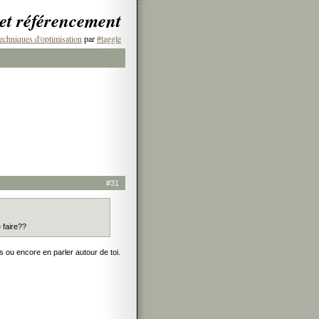
 et référencement
echniques d'optimisation
par
#taggle
#31
 faire??
s ou encore en parler autour de toi.