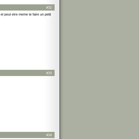
#32
et peut etre meme te faire un petit
#33
#34