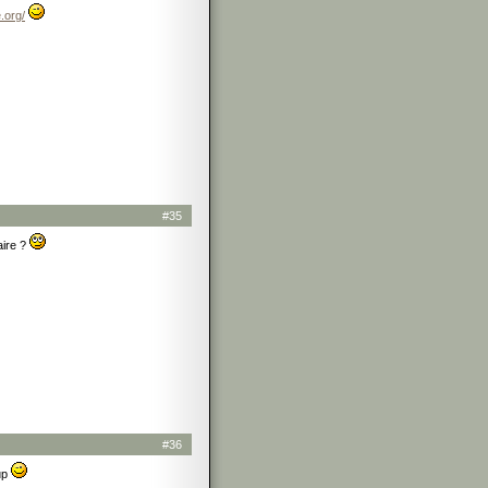
e.org/
#35
aire ?
#36
eup