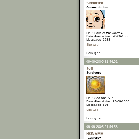
Siddartha
Administrateur
Lieu: Paris et #66valley ☼
Date d'inscription: 20-06-2005
Messages: 2988
Site web
Hors ligne
09-09-2005 21:54:31
Jeff
Survivors
Lieu: Sea and Sun
Date d'inscription: 23-06-2005
Messages: 626
Site web
Hors ligne
09-09-2005 21:54:58
NONAME
Tagglers+