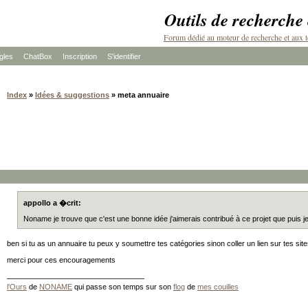
Outils de recherche
Forum dédié au moteur de recherche et aux t
les
ChatBox
Inscription
S'identifier
Index
»
Idées & suggestions
» meta annuaire
appollo a �crit:
Noname je trouve que c'est une bonne idée j'aimerais contribué à ce projet que puis je
ben si tu as un annuaire tu peux y soumettre tes catégories sinon coller un lien sur tes site
merci pour ces encouragements
l'Ours
de
NONAME
qui passe son temps sur son
flog
de
mes couilles