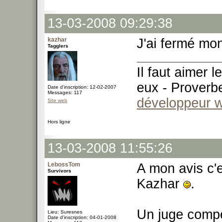
13-03-2008 09:29:38
kazhar
J'ai fermé mon
Tagglers
Il faut aimer 
eux - Proverb
Date d'inscription: 12-02-2007
Messages: 117
développeur 
Site web
Hors ligne
13-03-2008 11:55:26
LebossTom
A mon avis c'
Survivors
Kazhar
.
Un juge compét
Lieu: Suresnes
Date d'inscription: 04-01-2008