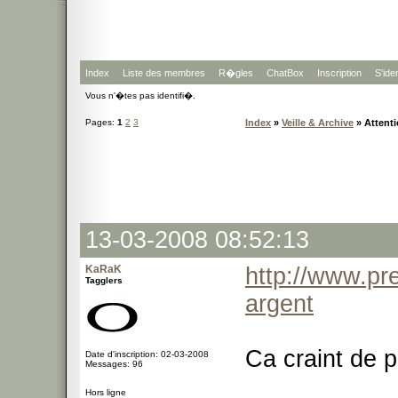
Index
Liste des membres
R�gles
ChatBox
Inscription
S'iden
Vous n'�tes pas identifi�.
Pages:
1
2
3
Index
»
Veille & Archive
» Attenti
13-03-2008 08:52:13
KaRaK
http://www.pr
Tagglers
argent
Ca craint de p
Date d'inscription: 02-03-2008
Messages: 96
Hors ligne