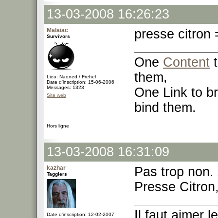
13-03-2008 16:26:23
Malaiac
presse citron 
Survivors
One
Content
t
them,
Lieu: Naoned / Frehel
Date d'inscription: 15-06-2006
Messages: 1323
One Link to br
Site web
bind them.
Hors ligne
13-03-2008 16:31:09
kazhar
Pas trop non. 
Tagglers
Presse Citron,
Il faut aimer 
Date d'inscription: 12-02-2007