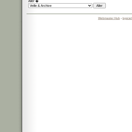
Aller �
Webmaster Hub
-
logicie