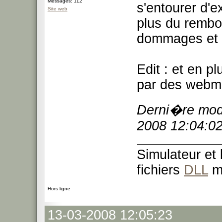
Messages: 112
s'entourer d'e
Site web
plus du rembo
dommages et i
Edit : et en p
par des webm
Derni�re modi
2008 12:04:02
Simulateur et
fichiers
DLL
m
Hors ligne
13-03-2008 12:05:23