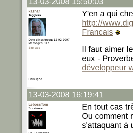
13-03-2008 15:50:03
kazhar
Y'en a qui ch
Tagglers
http://www.d
Francais
Date d'inscription: 12-02-2007
Messages: 117
Il faut aimer 
Site web
eux - Proverb
développeur 
Hors ligne
13-03-2008 16:19:41
LebossTom
En tout cas tr
Survivors
Ou comment ru
s'attaquant à
Lieu: Suresnes