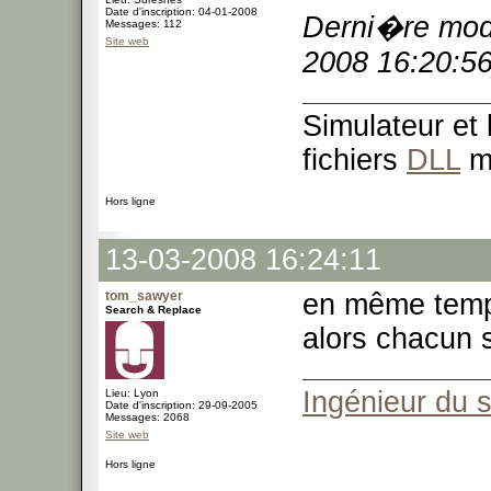
Date d'inscription: 04-01-2008
Derni�re modi
Messages: 112
Site web
2008 16:20:56
Simulateur et
fichiers
DLL
m
Hors ligne
13-03-2008 16:24:11
tom_sawyer
en même temps
Search & Replace
alors chacun 
Ingénieur du 
Lieu: Lyon
Date d'inscription: 29-09-2005
Messages: 2068
Site web
Hors ligne