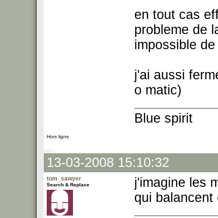
en tout cas ef
probleme de la
impossible de s
j'ai aussi fer
o matic)
Blue spirit
Hors ligne
13-03-2008 15:10:32
tom_sawyer
j'imagine les 
Search & Replace
qui balancent