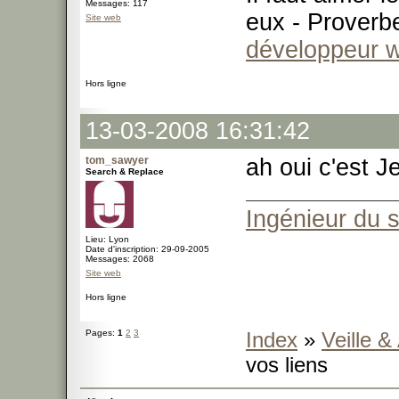
Messages: 117
eux - Proverb
Site web
développeur 
Hors ligne
13-03-2008 16:31:42
tom_sawyer
ah oui c'est J
Search & Replace
Ingénieur du 
Lieu: Lyon
Date d'inscription: 29-09-2005
Messages: 2068
Site web
Hors ligne
Pages:
1
2
3
Index
»
Veille &
vos liens