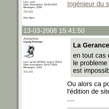
Ingénieur du 
Lieu: Lyon
Date d'inscription: 29-09-2005
Messages: 2068
Site web
Hors ligne
13-03-2008 15:41:50
Anonymus
Crying Freeman
La Gerance
en tout cas
le probleme 
Lieu: lat:45.387842, long:4.78314
Date d'inscription: 04-07-2005
Messages: 1164
est impossibl
Site web
Ou alors ca p
l'édition de s
....