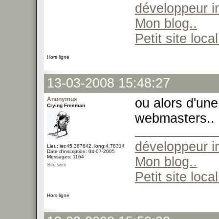
développeur 
Mon blog..
Petit site local
Hors ligne
13-03-2008 15:48:27
Anonymus
ou alors d'une
Crying Freeman
webmasters..
développeur 
Lieu: lat:45.387842, long:4.78314
Date d'inscription: 04-07-2005
Messages: 1164
Mon blog..
Site web
Petit site local
Hors ligne