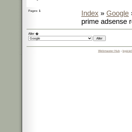
Pages:
1
Index
»
Google
prime adsense r
Aller �
Webmaster Hub
-
logicie