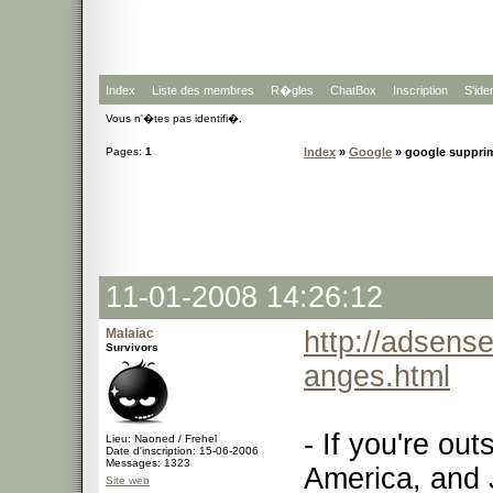
Index
Liste des membres
R�gles
ChatBox
Inscription
S'iden
Vous n'�tes pas identifi�.
Pages:
1
Index
»
Google
» google supprim
11-01-2008 14:26:12
Malaiac
http://adsens
Survivors
anges.html
- If you're ou
Lieu: Naoned / Frehel
Date d'inscription: 15-06-2006
Messages: 1323
America, and 
Site web