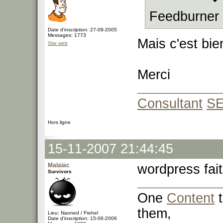
Feedburner 
Date d'inscription: 27-09-2005
Messages: 1773
Mais c'est bie
Site web
Merci
Consultant
S
Hors ligne
15-11-2007 21:44:45
Malaiac
wordpress fait
Survivors
One
Content
t
them,
Lieu: Naoned / Frehel
Date d'inscription: 15-06-2006