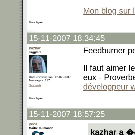
Mon blog sur 
Hors ligne
15-11-2007 18:34:45
kazhar
Feedburner pe
Tagglers
Il faut aimer 
eux - Proverb
Date d'inscription: 12-02-2007
Messages: 117
développeur 
Site web
Hors ligne
15-11-2007 18:57:25
yeca
Maître du monde
kazhar a �c