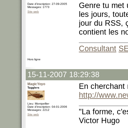
Genre tu met u
Date d'inscription: 27-09-2005
Messages: 1773
Site web
les jours, to
jour du RSS, 
contient les n
Consultant
S
Hors ligne
15-11-2007 18:29:38
MagicYoyo
En cherchant 
Tagglers
http://www.ne
Lieu: Montpellier
Date d'inscription: 04-01-2006
"La forme, c'e
Messages: 2212
Site web
Victor Hugo