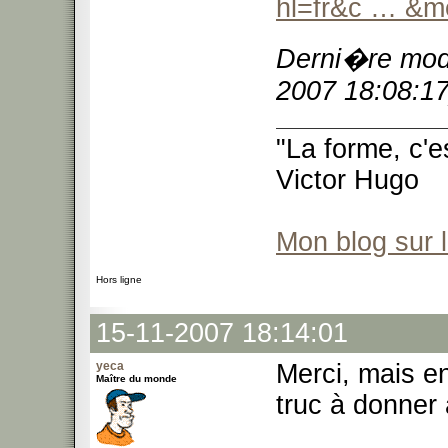
hl=fr&c … &m
Derni�re modi
2007 18:08:17
"La forme, c'e
Victor Hugo
Mon blog sur 
Hors ligne
15-11-2007 18:14:01
yeca
Merci, mais en
Maître du monde
truc à donner 