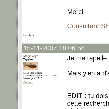
Merci !
Consultant
S
Hors ligne
15-11-2007 18:06:56
MagicYoyo
Je me rapelle
Tagglers
Mais y'en a d'
Lieu: Montpellier
Date d'inscription: 04-01-2006
Messages: 2212
Site web
EDIT : tu dois
cette recherc