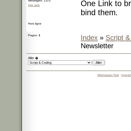
Messages: 1323
One Link to br
Site web
bind them.
Hors ligne
Pages:
1
Index
»
Script 
Newsletter
Aller �
Webmaster Hub
-
logicie