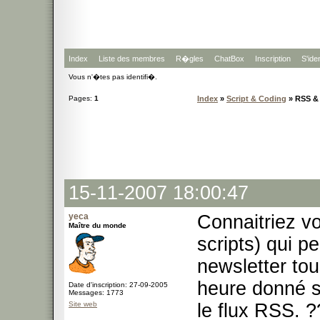
Index
Liste des membres
R�gles
ChatBox
Inscription
S'iden
Vous n'�tes pas identifi�.
Pages:
1
Index
»
Script & Coding
» RSS & 
15-11-2007 18:00:47
yeca
Connaitriez v
Maître du monde
scripts) qui p
newsletter tou
heure donné s
Date d'inscription: 27-09-2005
Messages: 1773
Site web
le flux RSS. 