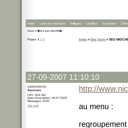
Index
Liste des membres
R�gles
ChatBox
Inscription
S'iden
Vous n'�tes pas identifi�.
Pages:
1
2
3
Index
»
Seo Tools
» SEO MIOCHE
27-09-2007 11:10:10
salemioche
http://www.ni
Survivors
Lieu: blue sky
Date d'inscription: 06-07-2005
Messages: 4130
au menu :
Site web
regroupement 