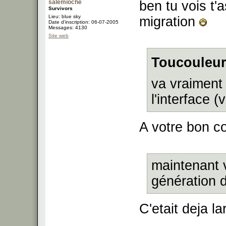
salemioche
ben tu vois t'
Survivors
Lieu: blue sky
migration
Date d'inscription: 06-07-2005
Messages: 4130
Site web
Toucouleur
va vraiment 
l'interface (
A votre bon c
maintenant v
génération 
C'etait deja l