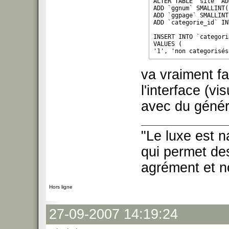
ALTER TABLE `site` AD
ADD `ggnum` SMALLINT(
ADD `ggpage` SMALLINT
ADD `categorie_id` IN
INSERT INTO `categori
VALUES (

'1', 'non categorisés'
);
va vraiment fa
l'interface (vi
avec du génér
"Le luxe est n
qui permet des
agrément et no
Hors ligne
27-09-2007 14:19:24