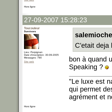
Hors ligne
27-09-2007 15:28:23
Toucouleur
Survivors
salemioche
C'etait deja
Lieu: Perpignan
Date d'inscription: 30-09-2005
bon à quand u
Messages: 790
Site web
Speaking ?
"Le luxe est n
qui permet des
agrément et no
Hors ligne