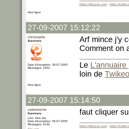
https://nikozen.com
-
https://redint
Hors ligne
27-09-2007 15:12:22
christophe
Arf mince j'y
Survivors
Comment on aj
Le
L'annuaire 
Date d'inscription: 30-07-2005
Messages: 1553
loin de
Twike
Hors ligne
27-09-2007 15:14:50
salemioche
faut cliquer s
Survivors
Lieu: blue sky
Date d'inscription: 06-07-2005
Messages: 4130
https://nikozen.com
-
https://redint
Site web