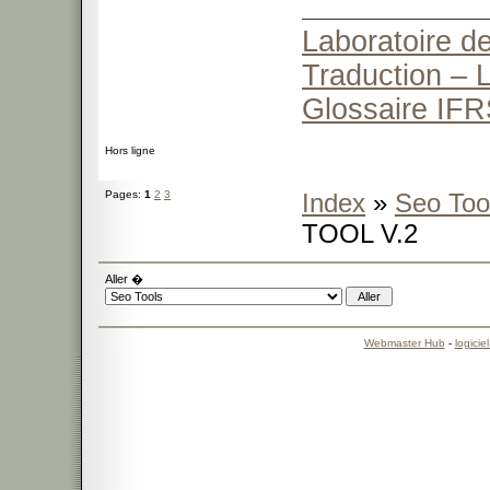
Laboratoire de
Traduction – L
Glossaire IFR
Hors ligne
Pages:
1
2
3
Index
»
Seo Too
TOOL V.2
Aller �
Webmaster Hub
-
logicie