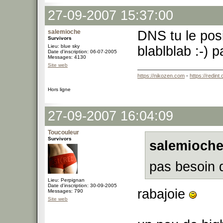
27-09-2007 15:37:00
salemioche
DNS tu le pos
Survivors
Lieu: blue sky
blablblab :-) 
Date d'inscription: 06-07-2005
Messages: 4130
Site web
https://nikozen.com
-
https://redint
Hors ligne
27-09-2007 16:04:09
Toucouleur
Survivors
salemioche
pas besoin 
Lieu: Perpignan
Date d'inscription: 30-09-2005
rabajoie
Messages: 790
Site web