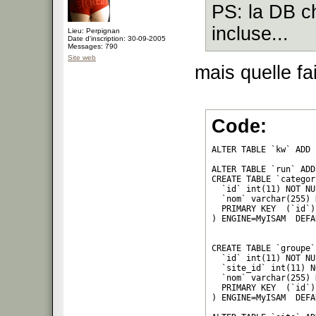
PS: la DB ch
incluse...
Lieu: Perpignan
Date d'inscription: 30-09-2005
Messages: 790
Site web
mais quelle f
Code:
ALTER TABLE `kw` ADD 
ALTER TABLE `run` ADD
CREATE TABLE `categor
  `id` int(11) NOT NU
  `nom` varchar(255) 
  PRIMARY KEY  (`id`)

) ENGINE=MyISAM  DEFA
CREATE TABLE `groupe` 
  `id` int(11) NOT NU
  `site_id` int(11) N
  `nom` varchar(255) 
  PRIMARY KEY  (`id`)

) ENGINE=MyISAM  DEFA