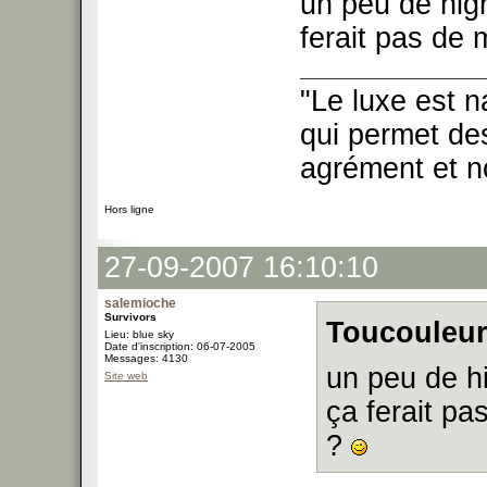
un peu de hi
ferait pas de
"Le luxe est n
qui permet des
agrément et no
Hors ligne
27-09-2007 16:10:10
salemioche
Survivors
Toucouleur
Lieu: blue sky
Date d'inscription: 06-07-2005
Messages: 4130
un peu de 
Site web
ça ferait pa
?