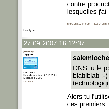
contre product
lesquelles j'ai
https://nikozen.com
-
https://redint
Hors ligne
27-09-2007 16:12:37
jmleray
Tagglers
salemioche
DNS tu le p
Lieu: Rome
blablblab :-
Date d'inscription: 27-01-2006
Messages: 1000
technologi
Site web
Alors tu l'uti
ces premiers 