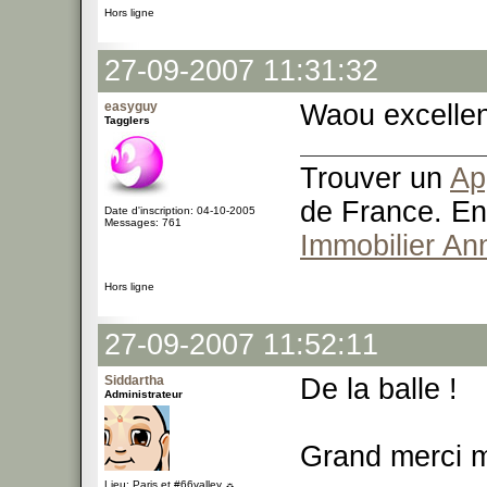
Hors ligne
27-09-2007 11:31:32
easyguy
Waou excellen
Tagglers
Trouver un
Ap
de France. En
Date d'inscription: 04-10-2005
Messages: 761
Immobilier An
Hors ligne
27-09-2007 11:52:11
Siddartha
De la balle !
Administrateur
Grand merci mr
Lieu: Paris et #66valley ☼