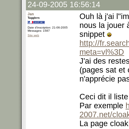
24-09-2005 16:56:14
Jan
Ouh là j'ai l"
Tagglers
nous la jouer à
Date d'inscription: 21-06-2005
Messages: 1587
snippet
Site web
http://fr.sea
meta=vl%3D
J'ai des reste
(pages sat et c
n'apprécie pa
Ceci dit il lis
Par exemple
h
2007.net/cloa
La page cloaki