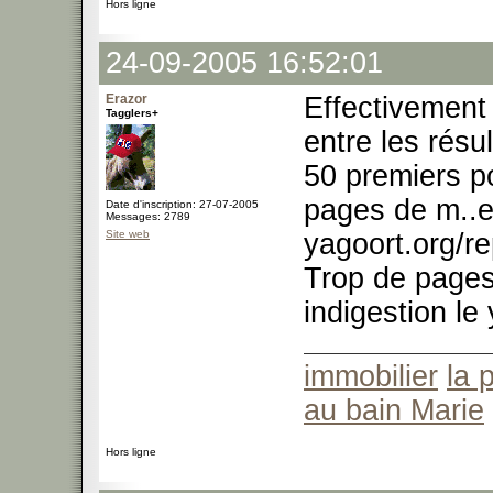
Hors ligne
24-09-2005 16:52:01
Erazor
Effectivement .
Tagglers+
entre les rés
50 premiers po
pages de m..
Date d'inscription: 27-07-2005
Messages: 2789
Site web
yagoort.org/re
Trop de pages 
indigestion le
immobilier
la 
au bain Marie
Hors ligne