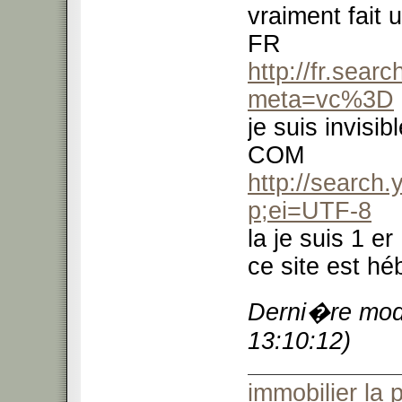
vraiment fait
FR
http://fr.sea
meta=vc%3D
je suis invisi
COM
http://searc
p;ei=UTF-8
la je suis 1 er
ce site est h
Derni�re modi
13:10:12)
immobilier
la 