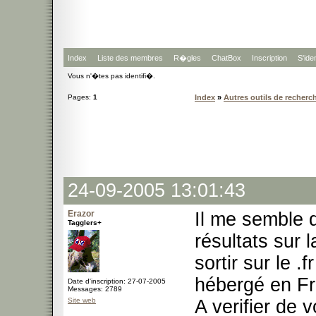
Index
Liste des membres
R�gles
ChatBox
Inscription
S'iden
Vous n'�tes pas identifi�.
Pages:
1
Index
»
Autres outils de recherc
24-09-2005 13:01:43
Erazor
Il me semble q
Tagglers+
résultats sur l
sortir sur le .
hébergé en Fr
Date d'inscription: 27-07-2005
Messages: 2789
Site web
A verifier de 