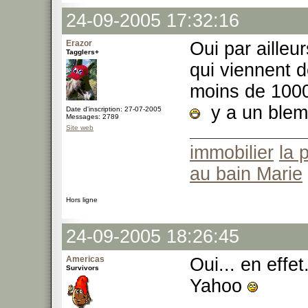
24-09-2005 17:32:16
Erazor
Oui par ailleur
Tagglers+
qui viennent d
moins de 100
y a un ble
Date d'inscription: 27-07-2005
Messages: 2789
Site web
immobilier
la 
au bain Marie
Hors ligne
24-09-2005 18:26:45
Americas
Oui... en effet
Survivors
Yahoo