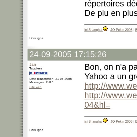
répertoires d
De plu en plu
ici Shanghai
|
JO Pékin 2008
|
B
Hors ligne
24-09-2005 17:15:26
Jan
Bon, on n'a pa
Tagglers
Yahoo a un g
Date d'inscription: 21-06-2005
Messages: 1587
http://www.w
Site web
http://www.w
04&hl=
ici Shanghai
|
JO Pékin 2008
|
B
Hors ligne