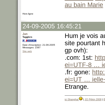
au bain Marie
Hors ligne
24-09-2005 16:45:21
Jan
Hum je vois a
Tagglers
site pourtant
Date d'inscription: 21-06-2005
Messages: 1587
gp ovh):
Site web
.com: 1st:
htt
ei=UTF-8 … i
.fr: gone:
http
ei=UT … iell
Etrange.
ici Shanghai
|
JO Pékin 2008
|
B