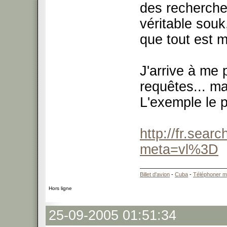
des recherche
véritable souk
que tout est 
J'arrive à me 
requêtes... m
L'exemple le p
http://fr.sea
meta=vl%3D
Billet d'avion
-
Cuba
-
Téléphoner m
Hors ligne
25-09-2005 01:51:34