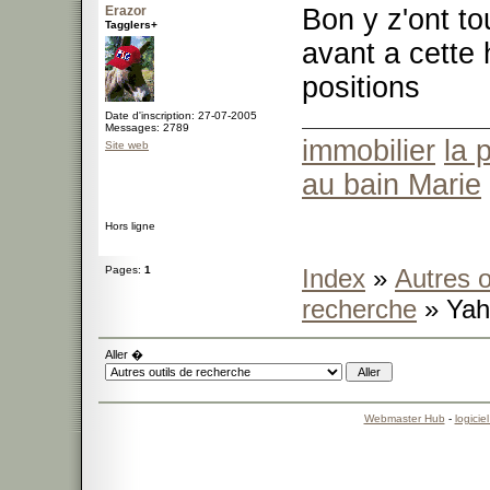
Erazor
Bon y z'ont to
Tagglers+
avant a cette h
positions
Date d'inscription: 27-07-2005
Messages: 2789
immobilier
la 
Site web
au bain Marie
Hors ligne
Pages:
1
Index
»
Autres o
recherche
» Yah
Aller �
Webmaster Hub
-
logicie