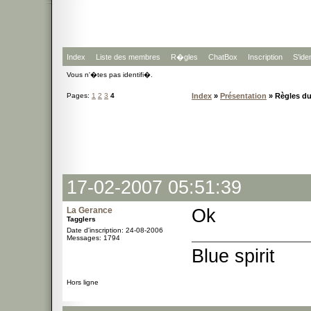
Index
Liste des membres
R�gles
ChatBox
Inscription
S'iden
Vous n'�tes pas identifi�.
Pages:
1
2
3
4
Index
»
Présentation
» Règles d
17-02-2007 05:51:39
La Gerance
Ok
Tagglers
Date d'inscription: 24-08-2006
Messages: 1794
Blue spirit
Hors ligne