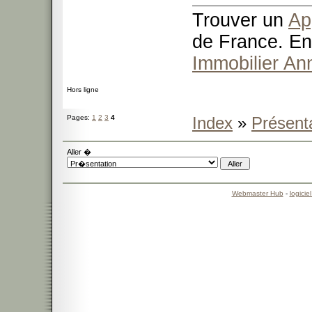
Trouver un
Ap
de France. En
Immobilier An
Hors ligne
Pages:
1
2
3
4
Index
»
Présent
Aller �
Webmaster Hub
-
logicie