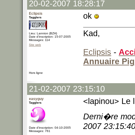
20-02-2007 18:28:17
Eclipsis
ok
Tagglers
Kad,
Lieu: Lannion (BZH)
Date d'inscription: 15-07-2005
Messages: 114
Site web
Eclipsis
-
Acc
Annuaire Pi
Hors ligne
21-02-2007 23:15:10
easyguy
<lapinou> Le la
Tagglers
Derni�re modi
2007 23:15:40
Date d'inscription: 04-10-2005
Messages: 761