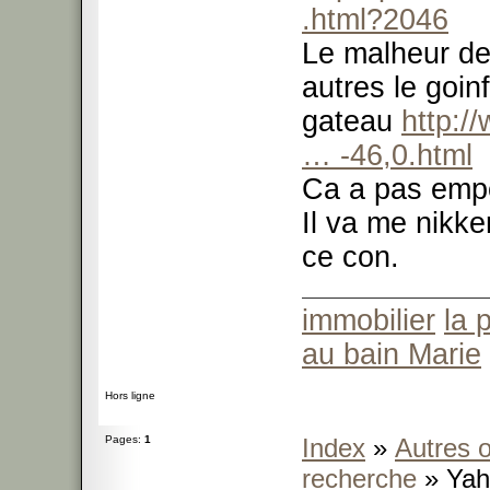
.html?2046
Le malheur des
autres le goin
gateau
http:/
… -46,0.html
Ca a pas empé
Il va me nikke
ce con.
immobilier
la 
au bain Marie
Hors ligne
Pages:
1
Index
»
Autres o
recherche
» Yah