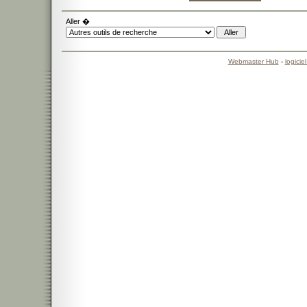
Aller �
Webmaster Hub
-
logicie