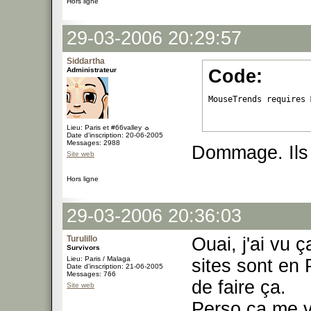
Hors ligne
29-03-2006 20:29:57
Siddartha
Administrateur
Code:
MouseTrends requires 
Lieu: Paris et #66valley ☼
Date d'inscription: 20-06-2005
Messages: 2988
Dommage. Ils d
Site web
Hors ligne
29-03-2006 20:36:03
Turulillo
Ouai, j'ai vu ç
Survivors
Lieu: Paris / Malaga
sites sont en 
Date d'inscription: 21-06-2005
Messages: 766
de faire ça.
Site web
Perso ça me va