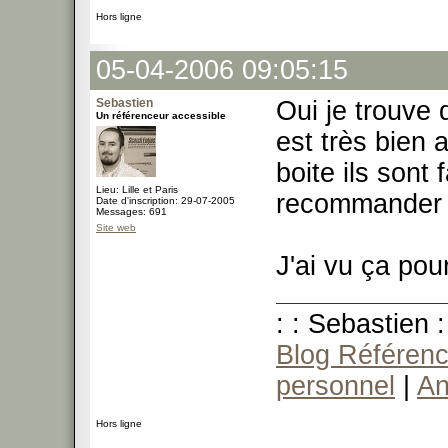
Hors ligne
05-04-2006 09:05:15
Sebastien
Oui je trouve 
Un référenceur accessible
est très bien
boite ils sont 
Lieu: Lille et Paris
recommande
Date d'inscription: 29-07-2005
Messages: 691
Site web
J'ai vu ça p
: : Sebastien :
Blog Référenc
personnel
|
An
Hors ligne