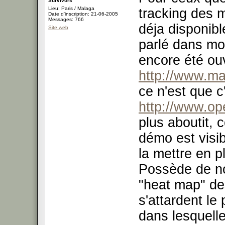
Survivors
Lieu: Paris / Malaga
tracking des 
Date d'inscription: 21-06-2005
Messages: 766
déja disponible
Site web
parlé dans mon
encore été ouv
http://www.m
ce n'est que c
http://www.o
plus aboutit,
démo est visib
la mettre en p
Possède de n
"heat map" de
s'attardent le 
dans lesquelle