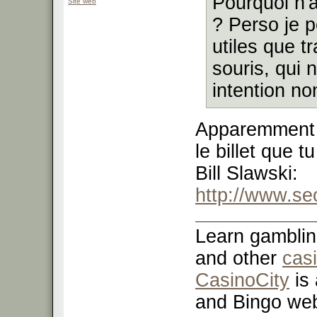
Pourquoi n'
Site web
? Perso je p
utiles que 
souris, qui 
intention no
Apparemment M
le billet que 
Bill Slawski:
http://www.s
Learn gamblin
and other
cas
CasinoCity
is 
and Bingo web