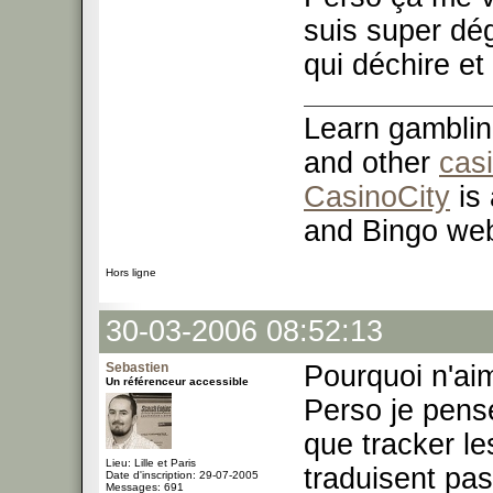
suis super dég
qui déchire e
Learn gamblin
and other
cas
CasinoCity
is 
and Bingo web
Hors ligne
30-03-2006 08:52:13
Sebastien
Pourquoi n'ai
Un référenceur accessible
Perso je pense
que tracker l
Lieu: Lille et Paris
traduisent pa
Date d'inscription: 29-07-2005
Messages: 691