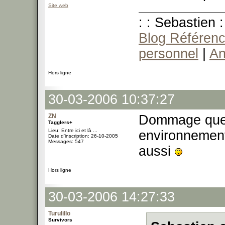
Site web
: : Sebastien :
Blog Référenc
personnel
|
An
Hors ligne
30-03-2006 10:37:27
ZN
Dommage que 
Tagglers+
Lieu: Entre ici et là ...
environnement 
Date d'inscription: 26-10-2005
Messages: 547
aussi
Hors ligne
30-03-2006 14:27:33
Turulillo
Survivors