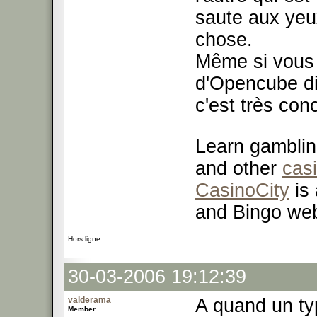
saute aux yeux
chose.
Même si vous n
d'Opencube dir
c'est très con
Learn gamblin
and other
cas
CasinoCity
is 
and Bingo web
Hors ligne
30-03-2006 19:12:39
valderama
A quand un ty
Member