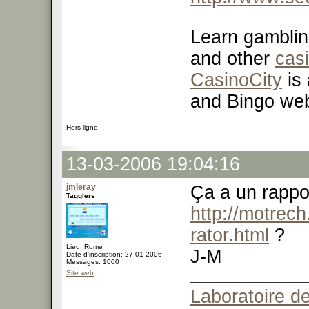
Learn gamblin
and other
cas
CasinoCity
is 
and Bingo web
Hors ligne
13-03-2006 19:04:16
jmleray
Ça a un rappo
Tagglers
http://motrec
rator.html
?
Lieu: Rome
J-M
Date d'inscription: 27-01-2006
Messages: 1000
Site web
Laboratoire de