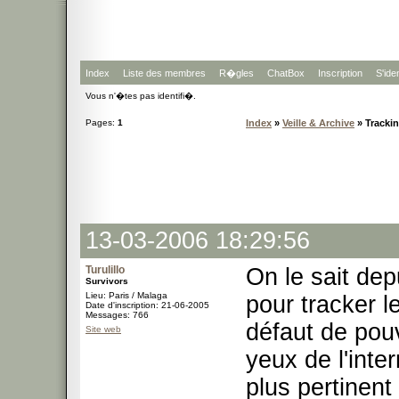
Index
Liste des membres
R�gles
ChatBox
Inscription
S'iden
Vous n'�tes pas identifi�.
Pages:
1
Index
»
Veille & Archive
» Tracki
13-03-2006 18:29:56
Turulillo
On le sait de
Survivors
Lieu: Paris / Malaga
pour tracker 
Date d'inscription: 21-06-2005
Messages: 766
défaut de pou
Site web
yeux de l'inte
plus pertinent 