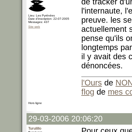
de tracker d'
l'internaute, 
Lieu: Les Pyrénées
preuve. les seu
Date d'inscription: 22-07-2005
Messages: 437
actuellement s
Site web
pense qu'ils 
longtemps par 
il y avait des
dénoncées.
l'Ours
de
NO
flog
de
mes co
Hors ligne
29-03-2006 20:06:20
Turulillo
Pour ceux que 