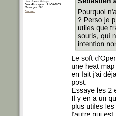
Sebastien a
Lieu: Paris / Malaga
Date d'inscription: 21-06-2005
Messages: 766
Pourquoi n'
Site web
? Perso je p
utiles que 
souris, qui 
intention no
Le soft d'Open
une heat map e
en fait j'ai d
post.
Essaye les 2 
Il y en a un q
plus utiles les
l'autre qui est