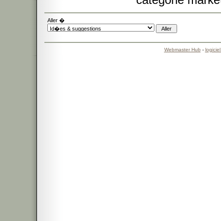
Aller �
Webmaster Hub
-
logicie