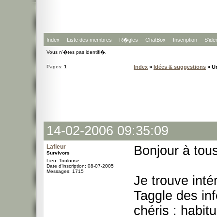
Index
Liste des membres
R�gles
ChatBox
Inscription
S'iden
Vous n'�tes pas identifi�.
Pages:
1
Index
»
Idées & suggestions
» Un
14-02-2006 09:35:09
Lafleur
Bonjour à tou
Survivors
Lieu: Toulouse
Date d'inscription: 08-07-2005
Messages: 1715
Je trouve inté
Taggle des in
chéris : habi