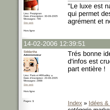
"Le luxe est n
qui permet des
Lieu: Perpignan
Date d'inscription: 30-09-2005
Messages: 790
agrément et no
Site web
Hors ligne
14-02-2006 12:39:51
Siddartha
Trés bonne idé
Administrateur
d'infos est cr
part entière !
Lieu: Paris et #66valley ☼
Date d'inscription: 20-06-2005
Messages: 2988
Site web
Hors ligne
Pages:
1
Index
»
Idées &
catégorie marke