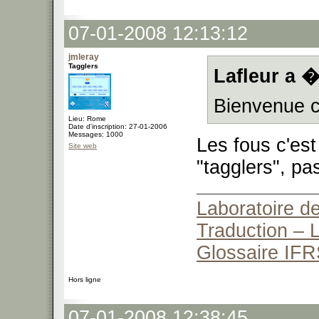
07-01-2008 12:13:12
jmleray
Tagglers
Lafleur a �
Bienvenue c
Lieu: Rome
Date d'inscription: 27-01-2006
Messages: 1000
Les fous c'est
Site web
"tagglers", pa
Laboratoire de
Traduction – L
Glossaire IFR
Hors ligne
07-01-2008 12:38:45