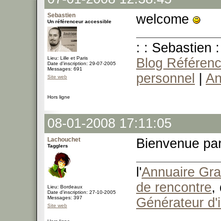
Sebastien
welcome
Un référenceur accessible
: : Sebastien :
Lieu: Lille et Paris
Blog Référenc
Date d'inscription: 29-07-2005
Messages: 691
personnel
|
An
Site web
Hors ligne
08-01-2008 17:11:05
Lachouchet
Bienvenue par
Tagglers
l'
Annuaire Grat
de rencontre
,
Lieu: Bordeaux
Date d'inscription: 27-10-2005
Messages: 397
Générateur d'
Site web