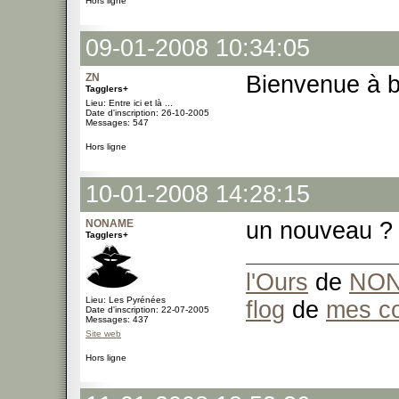
Hors ligne
09-01-2008 10:34:05
ZN
Bienvenue à 
Tagglers+
Lieu: Entre ici et là ...
Date d'inscription: 26-10-2005
Messages: 547
Hors ligne
10-01-2008 14:28:15
NONAME
un nouveau ? c
Tagglers+
l'Ours
de
NO
Lieu: Les Pyrénées
flog
de
mes co
Date d'inscription: 22-07-2005
Messages: 437
Site web
Hors ligne