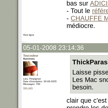
bas sur
ADIC
- Tout le
réfé
-
CHAUFFE M
médiocre.
Hors ligne
05-01-2008 23:14:36
Toucouleur
Survivors
ThickParasi
Laisse pisse
Les Mac sn
Lieu: Perpignan
Date d'inscription: 30-09-2005
Messages: 790
besoin.
Site web
clair que c'es