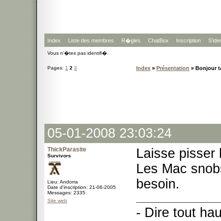
Index
Liste des membres
R�gles
ChatBox
Inscription
S'iden
Vous n'�tes pas identifi�.
Pages:
1
2
3
Index
»
Présentation
» Bonjour t
05-01-2008 23:03:24
ThickParasite
Laisse pisser 
Survivors
Les Mac snob
besoin.
Lieu: Andorra
Date d'inscription: 21-06-2005
Messages: 2335
Site web
- Dire tout ha