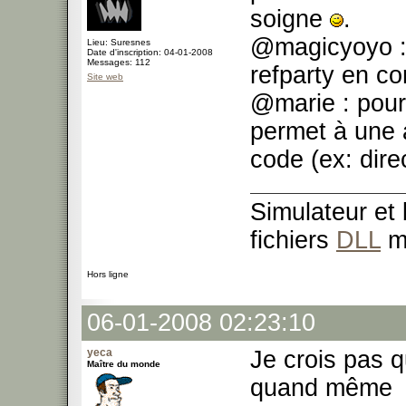
soigne
.
@magicyoyo : j
Lieu: Suresnes
Date d'inscription: 04-01-2008
Messages: 112
refparty en c
Site web
@marie : pour f
permet à une a
code (ex: dire
Simulateur et
fichiers
DLL
m
Hors ligne
06-01-2008 02:23:10
yeca
Je crois pas 
Maître du monde
quand même