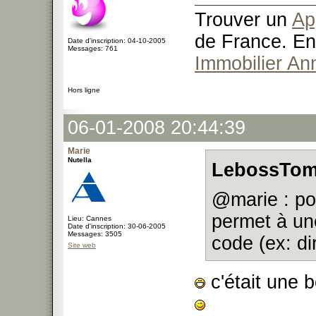
Trouver un
Ap
de France. En
Date d'inscription: 04-10-2005
Messages: 761
Immobilier An
Hors ligne
06-01-2008 20:44:39
Marie
Nutella
LebossTom 
@marie : pou
permet à une
Lieu: Cannes
Date d'inscription: 30-06-2005
Messages: 3505
code (ex: di
Site web
c'était une b