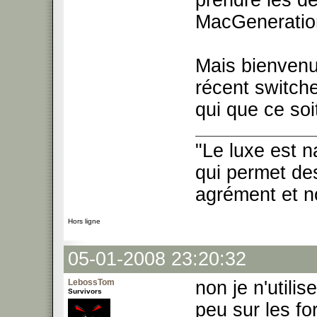
prendre les d
MacGenerati
Mais bienvenu
récent switch
qui que ce so
"Le luxe est n
qui permet des
agrément et no
Hors ligne
05-01-2008 23:20:32
LebossTom
non je n'utili
Survivors
peu sur les fo