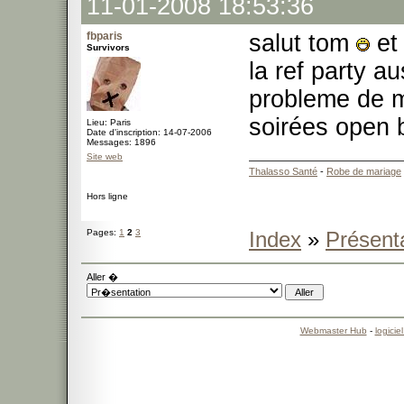
11-01-2008 18:53:36
fbparis
salut tom
et 
Survivors
la ref party au
probleme de m
soirées open b
Lieu: Paris
Date d'inscription: 14-07-2006
Messages: 1896
Site web
Thalasso Santé
-
Robe de mariage
Hors ligne
Pages:
1
2
3
Index
»
Présent
Aller �
Webmaster Hub
-
logicie