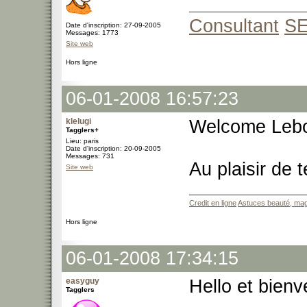
Consultant
S
Date d'inscription: 27-09-2005
Messages: 1773
Site web
Hors ligne
06-01-2008 16:57:23
klelugi
Welcome Lebo
Tagglers+
Lieu: paris
Date d'inscription: 20-09-2005
Messages: 731
Au plaisir de te
Site web
Credit en ligne
Astuces beauté, mag
Hors ligne
06-01-2008 17:34:15
easyguy
Hello et bien
Tagglers