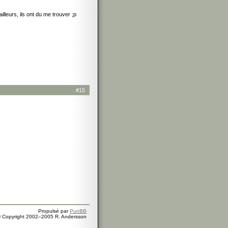
lleurs, ils ont du me trouver ;p
#15
Propulsé par
PunBB
 Copyright 2002–2005 R. Andersson