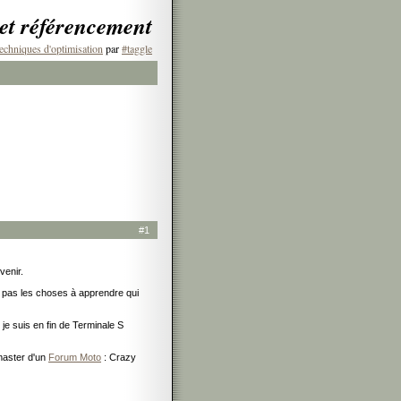
 et référencement
echniques d'optimisation
par
#taggle
#1
venir.
t pas les choses à apprendre qui
 je suis en fin de Terminale S
bmaster d'un
Forum Moto
: Crazy