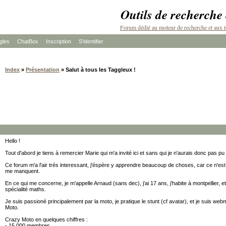
Outils de recherche
Forum dédié au moteur de recherche et aux t
les
ChatBox
Inscription
S'identifier
Index
»
Présentation
» Salut à tous les Taggleux !
Hello !
Tout d'abord je tiens à remercier Marie qui m'a invité ici et sans qui je n'aurais donc pas pu 
Ce forum m'a l'air trés interessant, j'éspère y apprendre beaucoup de choses, car ce n'es
me manquent.
En ce qui me concerne, je m'appelle Arnaud (sans dec), j'ai 17 ans, j'habite à montpellier, et
spécialité maths.
Je suis passioné principalement par la moto, je pratique le stunt (cf avatar), et je suis we
Moto.
Crazy Moto en quelques chiffres :
- 15 000 membres