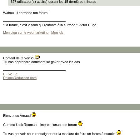
527 utilisateur(s) actif(s) durant les 15 dernières minutes
Wahou ! il cartonne ton forum !!
"La forme, c'est le fond qui remonte à la surface." Victor Hugo
Mon blog sur le webmarketing
|
Mon job
Content de te voir ici
Tu vas apprendre comment se gaver avec les ads
E
-
W
-
P
DelocaRedaction.com
Bienvenue Arnaud
Comme le dit Rottman... impressionant ton forum
Tu vas pouvoir nous renseigner sur la manière de faire un forum à succès