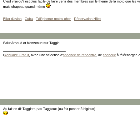
C'est vrai qu'il est plus facile de faire venir des membres sur le thème de la moto que les 
mais chapeau quand même
Billet d'avion
-
Cuba
-
Téléphoner moins cher
-
Réservation Hôtel
Salut Arnaud et bienvenue sur Taggle
l'
Annuaire Gratuit
, avec une sélection d'
annonce de rencontre
, de
sonnerie
à télécharger, 
Au fait on dit Tagglers pas Taggleux (ça fait penser à bigleux)