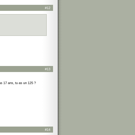
#12
#13
as 17 ans, tu as un 125 ?
#14