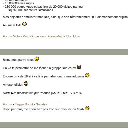
- 1 500 000 messages
- 250 000 pages vues et pas loin de 20 000 visites par jour
- Jusqu'à 800 utilisateurs simultanés.
Mes objectifs : améliorer mon site, ainsi que son réferencement. (Ouaip vachement original.
A+ sur la toile
Forum Moto
-
Moto Occasion
-
Forum Auto
-
Blog Moto
Bienvenue parmi nous
Ca va te permettre de me lâcher la grappe sur les pv
Encore un - de 18 et il va finir par falloir ouvrir une adozone
Amuse toi bien
Derni�re modification par Phobos (05-06-2006 17:47:04)
Forum
-
Taggle Boost
-
Novetys
dispo par mail, me cherchez pas trop sur msn, irc ou Gtalk