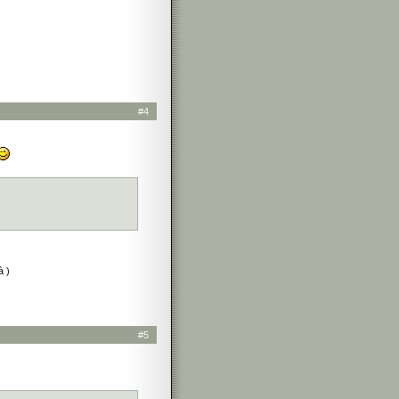
#4
à )
#5