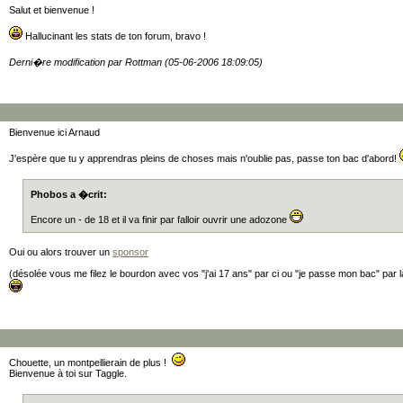
Salut et bienvenue !
Hallucinant les stats de ton forum, bravo !
Derni�re modification par Rottman (05-06-2006 18:09:05)
Bienvenue ici Arnaud
J'espère que tu y apprendras pleins de choses mais n'oublie pas, passe ton bac d'abord!
Phobos a �crit:
Encore un - de 18 et il va finir par falloir ouvrir une adozone
Oui ou alors trouver un
sponsor
(désolée vous me filez le bourdon avec vos "j'ai 17 ans" par ci ou "je passe mon bac" par l
Chouette, un montpellierain de plus !
Bienvenue à toi sur Taggle.