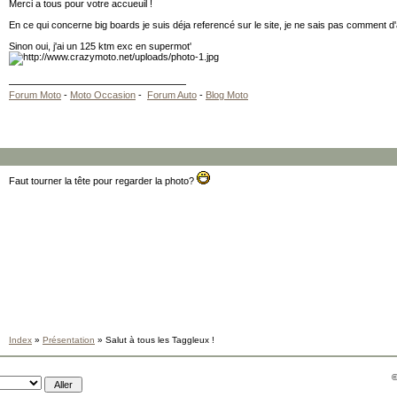
Merci a tous pour votre accueuil !
En ce qui concerne big boards je suis déja referencé sur le site, je ne sais pas comment d'ai
Sinon oui, j'ai un 125 ktm exc en supermot'
Forum Moto
-
Moto Occasion
-
Forum Auto
-
Blog Moto
Faut tourner la tête pour regarder la photo?
Index
»
Présentation
» Salut à tous les Taggleux !
©