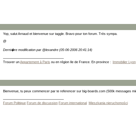
Yop, salut Arnaud et bienvenue sur taggle. Bravo pour ton forum. Très sympa.
@
Derni�re modification par @lexandre (05-06-2006 20:41:14)
Trouver un
Appartement à Paris
ou en région Ile de France. En province :
Immobilier Lyon
Bienvenue, tu peux commencer par te referencer sur big-boards.com (500k messages m
Forum Politique
Forum de discussion
Forum international
Mieszkania nieruchomości