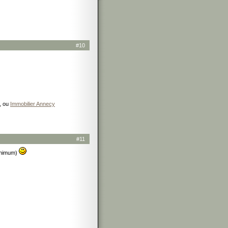
#10
, ou
Immobilier Annecy
#11
inimum)