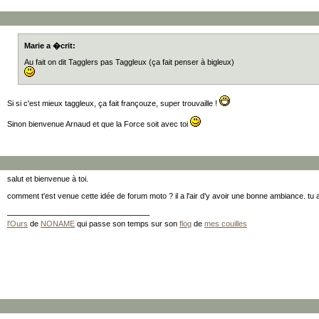
Marie a �crit:
Au fait on dit Tagglers pas Taggleux (ça fait penser à bigleux)
Si si c'est mieux taggleux, ça fait françouze, super trouvaille !
Sinon bienvenue Arnaud et que la Force soit avec toi
salut et bienvenue à toi.
comment t'est venue cette idée de forum moto ? il a l'air d'y avoir une bonne ambiance. tu 
l'Ours
de
NONAME
qui passe son temps sur son
flog
de
mes couilles