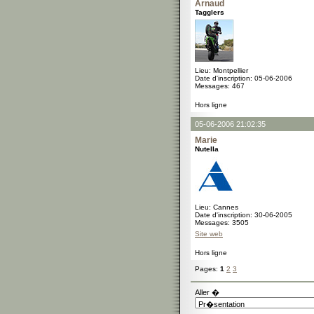
Arnaud
Tagglers
Lieu: Montpellier
Date d'inscription: 05-06-2006
Messages: 467
Hors ligne
05-06-2006 21:02:35
Marie
Nutella
Lieu: Cannes
Date d'inscription: 30-06-2005
Messages: 3505
Site web
Hors ligne
Pages:
1
2
3
Aller �