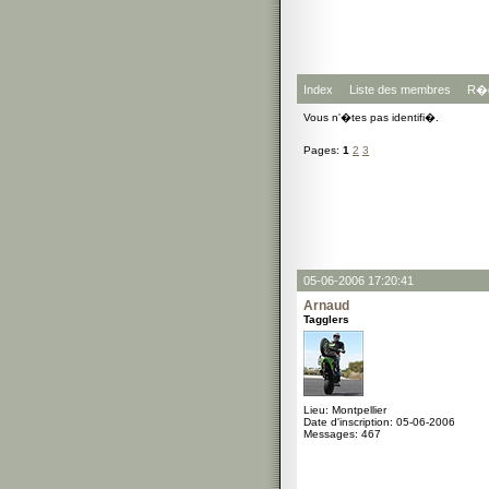
Index
Liste des membres
R�g
Vous n'�tes pas identifi�.
Pages:
1
2
3
05-06-2006 17:20:41
Arnaud
Tagglers
Lieu: Montpellier
Date d'inscription: 05-06-2006
Messages: 467