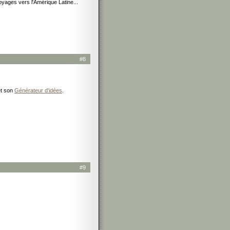
voyages vers l'Amérique Latine...
#8
et son
Générateur d'idées
.
#9